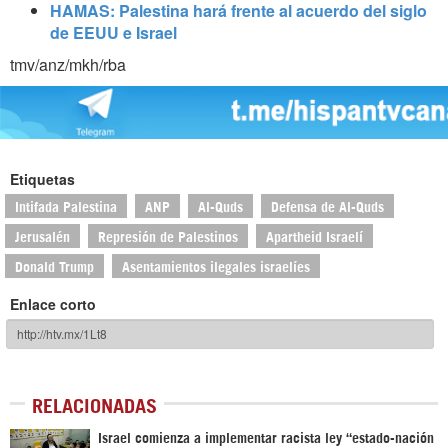
HAMAS: Palestina hará frente al acuerdo del siglo
de EEUU e Israel
tmv/anz/mkh/rba
Etiquetas
Intifada Palestina
ANP
Al-Quds
Defensa de Al-Quds
Jerusalén
Represión de Palestinos
Apartheid Israelí
Donald Trump
Asentamientos ilegales israelíes
Enlace corto
RELACIONADAS
Israel comienza a implementar racista ley “estado-nación