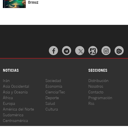
Ormuz



NOTICIAS
SECCIONES
Irán
Sociedad
Distribución
Asia Occidental
Economía
Nosotros
Asia y Oceanía
Ciencia/Tec
Contacto
África
Deporte
Programación
Europa
Salud
Rss
América del Norte
Cultura
Sudamérica
Centroamérica