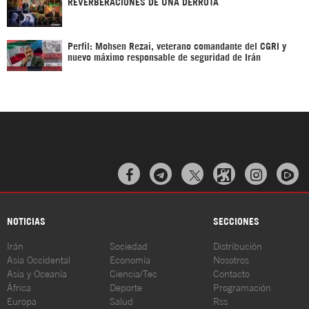
REVERBERACIONES DE UNA DERROTA
Perfil: Mohsen Rezai, veterano comandante del CGRI y
nuevo máximo responsable de seguridad de Irán



NOTICIAS
SECCIONES
Irán
Sociedad
Distribución
Asia Occidental
Economía
Nosotros
Asia y Oceanía
Ciencia/Tec
Contacto
África
Deporte
Programación
Europa
Salud
Rss