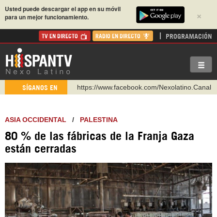
Usted puede descargar el app en su móvil
×
para un mejor funcionamiento.
PROGRAMACIÓN
TV EN DIRECTO
RADIO EN DIRECTO
https://www.facebook.com/Nexolatino.Canal
SÍGANOS EN
https://www.youtube.com/@nexo_latino
http://twitter.com/nexo_latino
ASIA OCCIDENTAL
/
PALESTINA
https://t.me/hispantvcanal
80 % de las fábricas de la Franja Gaza
https://urmedium.com/c/hispantv
están cerradas
WhatsApp y Viber: +98 921 79 29 404
Instagram como: hispan_tv