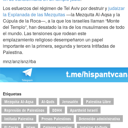
Los esfuerzos del régimen de Tel Aviv por destruir y
judaizar
la Explanada de las Mezquitas
—la Mezquita Al-Aqsa y la
Cúpula de la Roca—, a la que los israelíes llaman “Monte
del Templo”, han desatado la ira de los musulmanes de todo
el mundo. Las tensiones que rodean este
emplazamiento religioso desempeñaron un papel
importante en la primera, segunda y tercera Intifadas de
Palestina.
mnz/anz/snz/rba
Etiquetas
Mezquita Al-Aqsa
Al-Quds
Jerusalén
Palestina Libre
Represión de Palestinos
DDHH
Apartheid Israelí
Intifada Palestina
Presos Palestinos
Detención administrativa
El Corán
Islam
Colonos israelíes
Judaizar Al-Quds