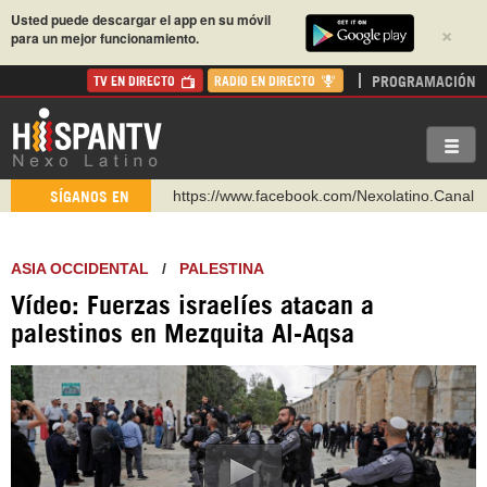
Usted puede descargar el app en su móvil
×
para un mejor funcionamiento.
PROGRAMACIÓN
TV EN DIRECTO
RADIO EN DIRECTO
https://www.facebook.com/Nexolatino.Canal
SÍGANOS EN
https://www.youtube.com/@nexo_latino
http://twitter.com/nexo_latino
ASIA OCCIDENTAL
/
PALESTINA
https://t.me/hispantvcanal
Vídeo: Fuerzas israelíes atacan a
https://urmedium.com/c/hispantv
palestinos en Mezquita Al-Aqsa
WhatsApp y Viber: +98 921 79 29 404
Instagram como: hispan_tv