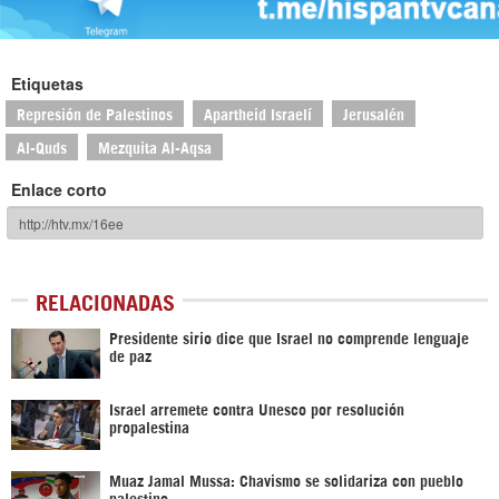
Etiquetas
Represión de Palestinos
Apartheid Israelí
Jerusalén
Al-Quds
Mezquita Al-Aqsa
Enlace corto
RELACIONADAS
Presidente sirio dice que Israel no comprende lenguaje
de paz
Israel arremete contra Unesco por resolución
propalestina
Muaz Jamal Mussa: Chavismo se solidariza con pueblo
palestino