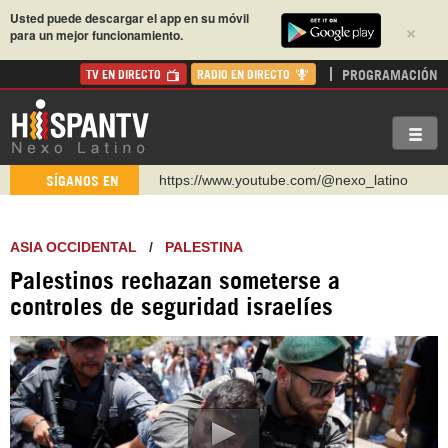
Usted puede descargar el app en su móvil
×
para un mejor funcionamiento.
PROGRAMACIÓN
TV EN DIRECTO
RADIO EN DIRECTO
https://www.youtube.com/@nexo_latino
SÍGANOS EN
http://twitter.com/nexo_latino
https://t.me/hispantvcanal
ASIA OCCIDENTAL
/
PALESTINA
https://urmedium.com/c/hispantv
Palestinos rechazan someterse a
WhatsApp y Viber: +98 921 79 29 404
controles de seguridad israelíes
Instagram como: hispan_tv
https://www.facebook.com/Nexolatino.Canal