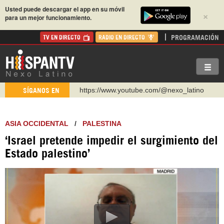
Usted puede descargar el app en su móvil
×
para un mejor funcionamiento.
PROGRAMACIÓN
TV EN DIRECTO
RADIO EN DIRECTO
https://www.youtube.com/@nexo_latino
SÍGANOS EN
http://twitter.com/nexo_latino
https://t.me/hispantvcanal
ASIA OCCIDENTAL
/
PALESTINA
https://urmedium.com/c/hispantv
‘Israel pretende impedir el surgimiento del
WhatsApp y Viber: +98 921 79 29 404
Estado palestino’
Instagram como: hispan_tv
https://www.facebook.com/Nexolatino.Canal