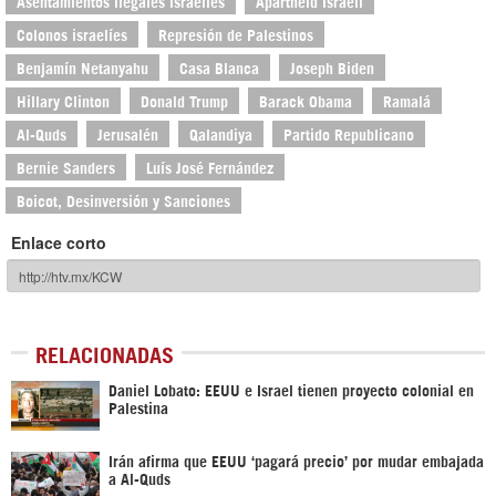
Asentamientos ilegales israelíes
Apartheid Israelí
Colonos israelíes
Represión de Palestinos
Benjamín Netanyahu
Casa Blanca
Joseph Biden
Hillary Clinton
Donald Trump
Barack Obama
Ramalá
Al-Quds
Jerusalén
Qalandiya
Partido Republicano
Bernie Sanders
Luís José Fernández
Boicot, Desinversión y Sanciones
Enlace corto
RELACIONADAS
Daniel Lobato: EEUU e Israel tienen proyecto colonial en
Palestina
Irán afirma que EEUU ‘pagará precio’ por mudar embajada
a Al-Quds