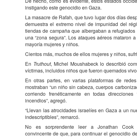
De hecho, como es evidente, estos estados occid
instigando este genocidio en Gaza.
La masacre de Rafah, que tuvo lugar dos días desp
demuestra el extremo nivel de impunidad del rég
tiendas de campaña que albergaban a refugiados 
una “zona segura”. Los ataques aéreos mataron a
mayoría mujeres y niños.
Cientos más, muchos de ellos mujeres y niños, sufr
En
Truthout
, Michel Moushabeck lo describió com
víctimas, incluidos niños que fueron quemados vivo
En otras partes, en varias plataformas de redes
mostraban “un niño sin cabeza, cuerpos carboniza
corriendo frenéticamente en todas direcciones
incendios”, agregó.
“Llevan las atrocidades israelíes en Gaza a un nu
indescriptibles”, remarcó.
No es sorprendente leer a Jonathan Cook 
convincente de que, para continuar el genocidio d