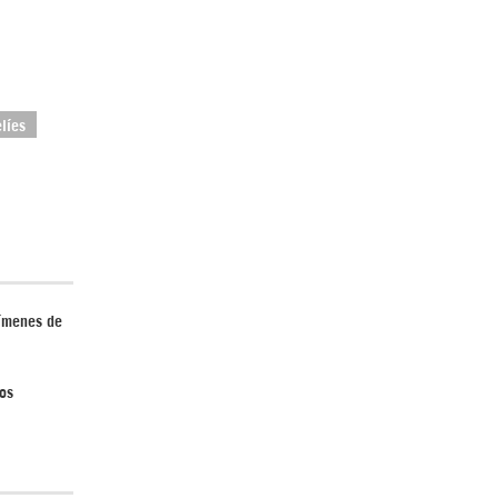
líes
rímenes de
hos