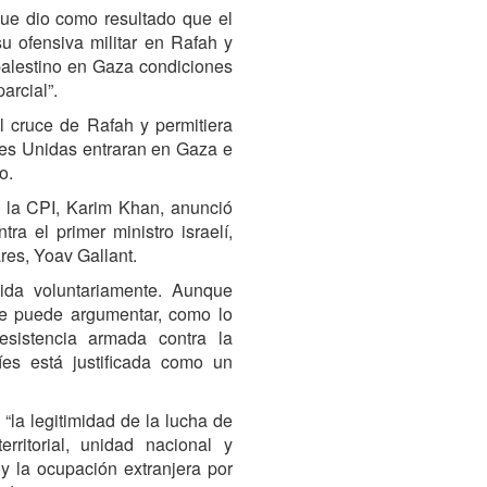
que dio como resultado que el
su ofensiva militar en Rafah y
 palestino en Gaza condiciones
arcial”.
l cruce de Rafah y permitiera
nes Unidas entraran en Gaza e
o.
de la CPI, Karim Khan, anunció
ra el primer ministro israelí,
res, Yoav Gallant.
ida voluntariamente. Aunque
se puede argumentar, como lo
sistencia armada contra la
líes está justificada como un
la legitimidad de la lucha de
rritorial, unidad nacional y
 y la ocupación extranjera por