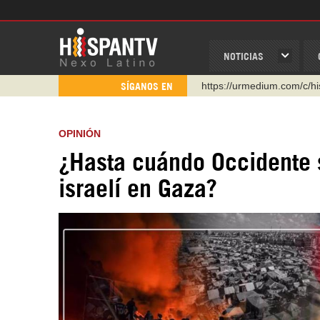
NOTICIAS
https://urmedium.com/c/h
SÍGANOS EN
WhatsApp y Viber: +98 92
Instagram como: hispan_t
OPINIÓN
https://www.facebook.com
¿Hasta cuándo Occidente s
https://www.youtube.com/
israelí en Gaza?
http://twitter.com/nexo_lat
https://t.me/hispantvcanal