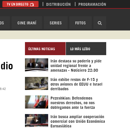
TV EN DIRECTO
DISTRIBUCIÓN
PROGRAMACIÓN
HispanTV
OS
CINE IRANÍ
SERIES
FOTOS
ÚLTIMAS NOTICIAS
LO MÁS LEÍDO
Irán destaca su poderío y pide
idio
unidad regional frente a
amenazas - Noticiero 22:30
Irán exhibe restos de F-15 y
otros aviones de EEUU e Israel
18:42
derribados
Pezeshkian: Defendemos
nuestros derechos, no nos
doblegamos ante la fuerza
Irán busca ampliar cooperación
comercial con Unión Económica
Euroasiática