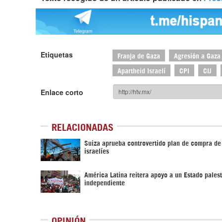
Etiquetas
Franja de Gaza
Agresión a Gaza
Apartheid Israelí
CPI
CIJ
Enlace corto
RELACIONADAS
Suiza aprueba controvertido plan de compra de
israelíes
América Latina reitera apoyo a un Estado pales
independiente
OPINIÓN