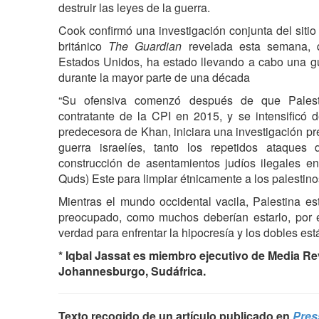
destruir las leyes de la guerra.
Cook confirmó una investigación conjunta del sitio
británico
The Guardian
revelada esta semana, q
Estados Unidos, ha estado llevando a cabo una gu
durante la mayor parte de una década
“Su ofensiva comenzó después de que Palesti
contratante de la CPI en 2015, y se intensificó
predecesora de Khan, iniciara una investigación pr
guerra israelíes, tanto los repetidos ataque
construcción de asentamientos judíos ilegales en
Quds) Este para limpiar étnicamente a los palestinos
Mientras el mundo occidental vacila, Palestina es
preocupado, como muchos deberían estarlo, por 
verdad para enfrentar la hipocresía y los dobles es
* Iqbal Jassat es miembro ejecutivo de Media R
Johannesburgo, Sudáfrica.
Texto recogido de un artículo publicado en
Pres