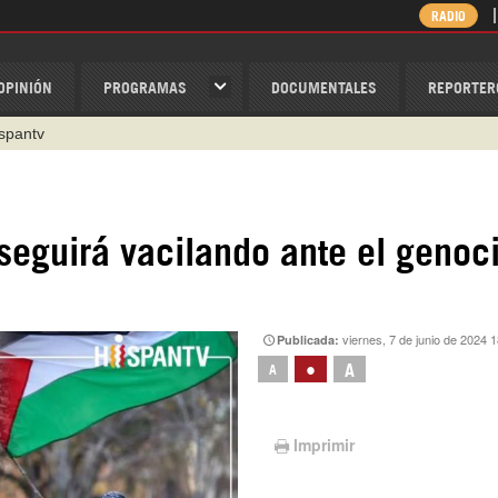
RADIO
OPINIÓN
PROGRAMAS
DOCUMENTALES
REPORTER
ispantv
1 79 29 404
v
/Nexolatino.Canal
eguirá vacilando ante el genoc
@nexo_latino
ino
viernes, 7 de junio de 2024 
Publicada:
•
A
A
Imprimir