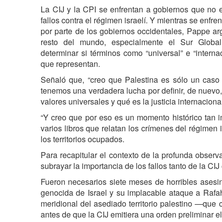
La CIJ y la CPI se enfrentan a gobiernos que no e
fallos contra el régimen israelí. Y mientras se enfre
por parte de los gobiernos occidentales, Pappe a
resto del mundo, especialmente el Sur Global
determinar si términos como “universal” e “internac
que representan.
Señaló que, “creo que Palestina es sólo un cas
tenemos una verdadera lucha por definir, de nuevo,
valores universales y qué es la justicia internacional
“Y creo que por eso es un momento histórico tan i
varios libros que relatan los crímenes del régimen i
los territorios ocupados.
Para recapitular el contexto de la profunda obser
subrayar la importancia de los fallos tanto de la CI
Fueron necesarios siete meses de horribles ases
genocida de Israel y su implacable ataque a Rafa
meridional del asediado territorio palestino —que
antes de que la CIJ emitiera una orden preliminar e