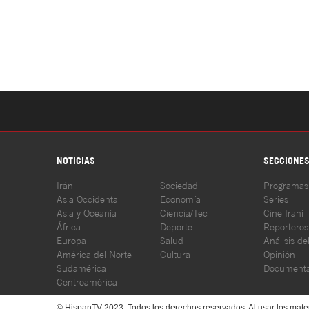
NOTICIAS
SECCIONE
Irán
Sociedad
Programas
Asia Occidental
Economía
Series
Asia y Oceanía
Ciencia/Tec
Cine Iraní
África
Deporte
Reporteros
Europa
Salud
Análisis de
América del Norte
Cultura
Opinión
Sudamérica
Documenta
Centroamérica
© HispanTV 2023. Todos los derechos reservados. Al usar los mater