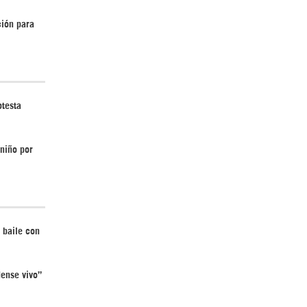
ción para
Irán pide “tolerancia cero” ante ataques
contra instalaciones nucleares | Detrás de
la Razón
otesta
 niño por
¿Cómo será el Golfo Pérsico sin EEUU?
 baile con
ense vivo”