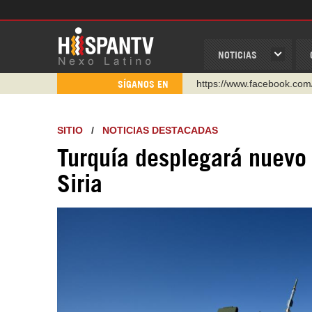
NOTICIAS
https://www.facebook.com
SÍGANOS EN
https://www.youtube.com/
http://twitter.com/nexo_lat
SITIO
/
NOTICIAS DESTACADAS
https://t.me/hispantvcanal
Turquía desplegará nuevo 
https://urmedium.com/c/h
Siria
WhatsApp y Viber: +98 92
Instagram como: hispan_t