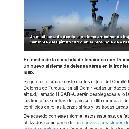
Un misil lanzado desde el sistema antiaéreo de baj
maniobra del Ejército turco en la provincia de Aks
En medio de la escalada de tensiones con Damas
un nuevo sistema de defensa aérea en la frontera
Idlib.
Según ha informado este martes el jefe del Comité E
Defensa de Turquía, İsmail Demir, varias unidades 
altitud, llamado HİSAR-A, serán desplegadas a lo 
las fronteras sureñas del país con Idlib (noroeste de 
conflictos entre las fuerzas sirias y las tropas turcas
De acuerdo con este informe, estos sistemas, de fab
utilizados como parte de
las nuevas operaciones del 
pasado domingo
, para frenar el avance de las fue