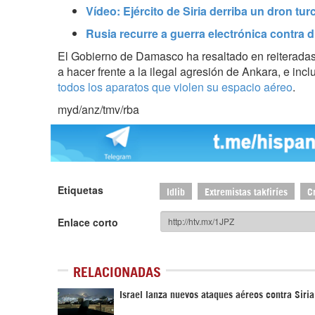
Vídeo: Ejército de Siria derriba un dron turc
Rusia recurre a guerra electrónica contra d
El Gobierno de Damasco ha resaltado en reiteradas
a hacer frente a la ilegal agresión de Ankara
, e inc
todos los aparatos que violen su espacio aéreo
.
myd/anz/tmv/rba
Etiquetas
Idlib
Extremistas takfiríes
C
Enlace corto
RELACIONADAS
Israel lanza nuevos ataques aéreos contra Siria