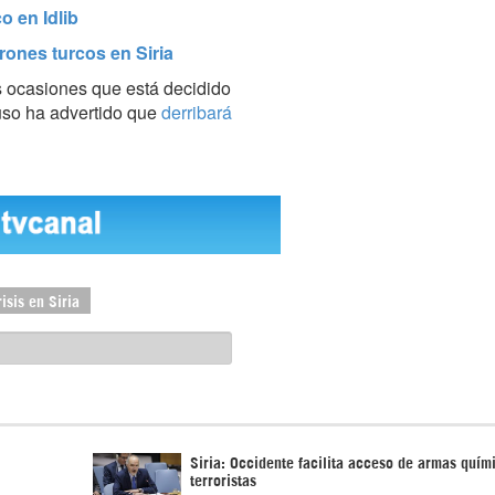
o en Idlib
rones turcos en Siria
 ocasiones que está decidido
luso ha advertido que
derribará
risis en Siria
Siria: Occidente facilita acceso de armas quím
terroristas