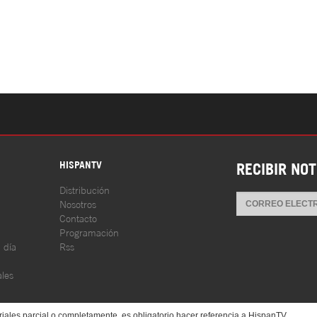
S
HISPANTV
RECIBIR NOT
Distribución
Nosotros
Contacto
Programación
l día
Rss
les
iales parcial o completamente, es obligatorio hacer referencia a HispanTV