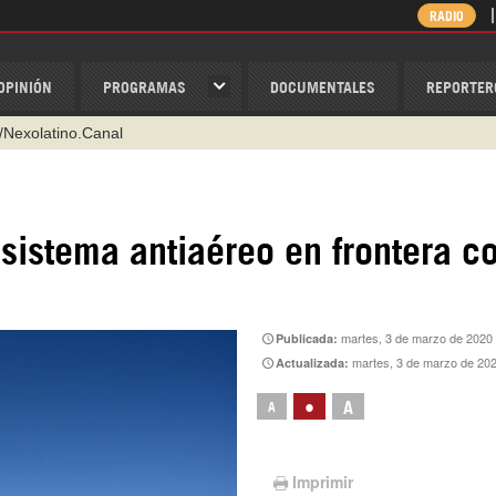
RADIO
OPINIÓN
PROGRAMAS
DOCUMENTALES
REPORTER
/Nexolatino.Canal
@nexo_latino
ino
sistema antiaéreo en frontera c
ispantv
1 79 29 404
v
martes, 3 de marzo de 2020
Publicada:
martes, 3 de marzo de 20
Actualizada:
•
A
A
Imprimir