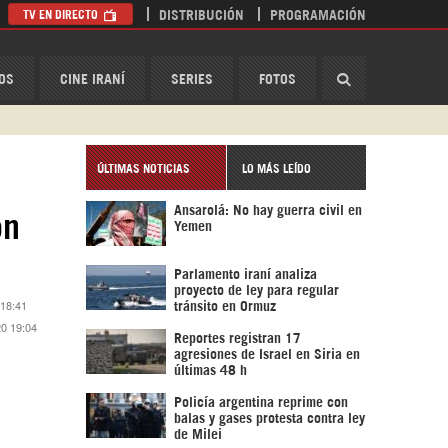
TV EN DIRECTO
DISTRIBUCIÓN
PROGRAMACIÓN
HispanTV
OS
CINE IRANÍ
SERIES
FOTOS
ÚLTIMAS NOTICIAS
LO MÁS LEÍDO
Ansarolá: No hay guerra civil en
on
Yemen
Parlamento iraní analiza
proyecto de ley para regular
 18:41
tránsito en Ormuz
20 19:04
Reportes registran 17
agresiones de Israel en Siria en
últimas 48 h
Policía argentina reprime con
balas y gases protesta contra ley
de Milei