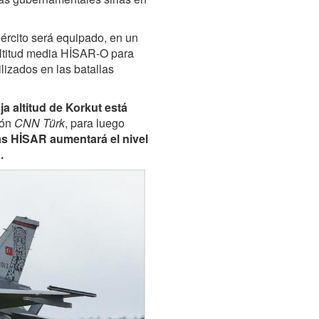
jército será equipado, en un
altitud media HİSAR-O para
ilizados en las batallas
a altitud de Korkut está
n ​​
CNN Türk
, para luego
mas HİSAR aumentará el nivel
.