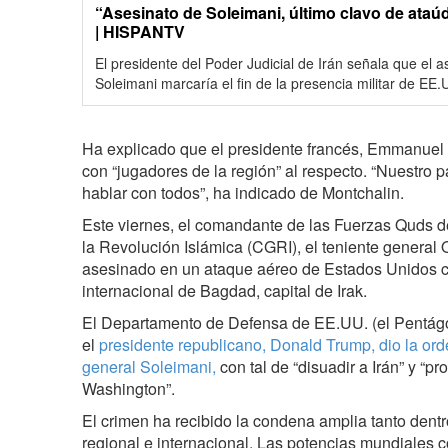
“Asesinato de Soleimani, último clavo de ata
| HISPANTV
El presidente del Poder Judicial de Irán señala que el a
Soleimani marcaría el fin de la presencia militar de EE.
Ha explicado que el presidente francés, Emmanuel 
con “jugadores de la región” al respecto. “Nuestro p
hablar con todos”, ha indicado de Montchalin.
Este viernes, el comandante de las Fuerzas Quds 
la Revolución Islámica (CGRI), el teniente general
asesinado en un ataque aéreo de Estados Unidos c
internacional de Bagdad, capital de Irak.
El Departamento de Defensa de EE.UU. (el Pentág
el
presidente republicano, Donald Trump, dio la orde
general Soleimani,
con tal de “disuadir a Irán” y “pr
Washington”.
El crimen ha recibido la condena amplia tanto dentr
regional e internacional. Las potencias mundiales