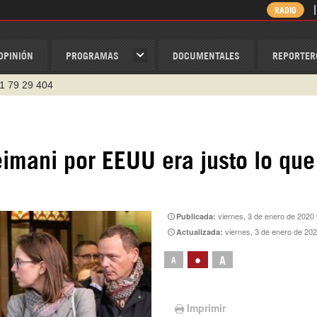
RADIO
OPINIÓN
PROGRAMAS
DOCUMENTALES
REPORTER
1 79 29 404
v
/Nexolatino.Canal
@nexo_latino
eimani por EEUU era justo lo que
ino
ispantv
viernes, 3 de enero de 2020
Publicada:
viernes, 3 de enero de 20
Actualizada:
•
A
A
Imprimir