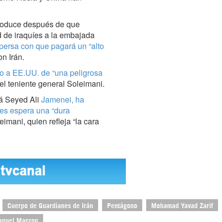
produce después de que
d de iraquíes a la embajada
persa con que pagará un “alto
n Irán.
do a EE.UU. de “una peligrosa
a el teniente general Soleimani.
lá Seyed Ali
Jamenei
, ha
les espera una “dura
eimani, quien refleja “la cara
Cuerpo de Guardianes de Irán
Pentágono
Mohamad Yavad Zarif
nuel Macron