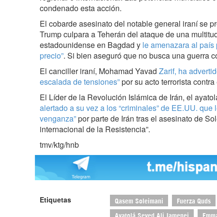
condenado esta acción.
El cobarde asesinato del notable general iraní se 
Trump culpara a Teherán del ataque de una multitu
estadounidense en Bagdad y
le amenazara al país 
precio”
. Si bien aseguró que no busca una guerra co
El canciller iraní, Mohamad Yavad
Zarif, ha adverti
escalada de tensiones”
por su acto terrorista contr
El Líder de la Revolución Islámica de Irán, el ayato
alertado a su vez a los “criminales” de EE.UU. que 
venganza”
por parte de Irán tras el asesinato de Sol
internacional de la Resistencia”.
tmv/ktg/hnb
Etiquetas
Qasem Soleimani
Fuerza Quds
Ayatolá Seyed Ali Jamenei
Emma