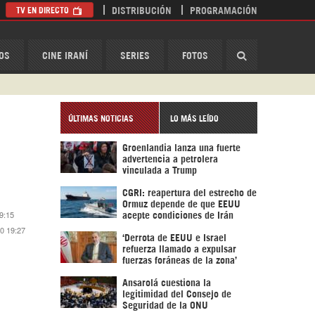
TV EN DIRECTO
DISTRIBUCIÓN
PROGRAMACIÓN
HispanTV
OS
CINE IRANÍ
SERIES
FOTOS
ÚLTIMAS NOTICIAS
LO MÁS LEÍDO
Groenlandia lanza una fuerte
advertencia a petrolera
vinculada a Trump
CGRI: reapertura del estrecho de
Ormuz depende de que EEUU
 9:15
acepte condiciones de Irán
20 19:27
‘Derrota de EEUU e Israel
refuerza llamado a expulsar
fuerzas foráneas de la zona’
Ansarolá cuestiona la
legitimidad del Consejo de
Seguridad de la ONU