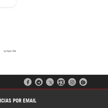



ICIAS POR EMAIL