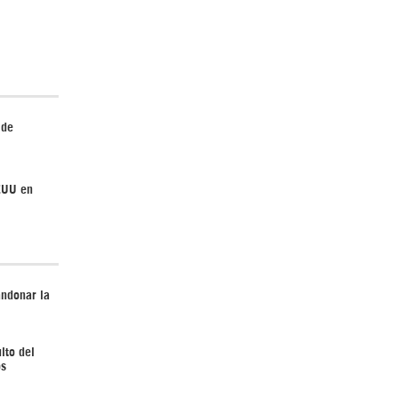
¿Cómo será el Golfo Pérsico sin EEUU?
 de
EEUU en
Irán pide “tolerancia cero” ante ataques
contra instalaciones nucleares | Detrás de
la Razón
andonar la
lto del
os