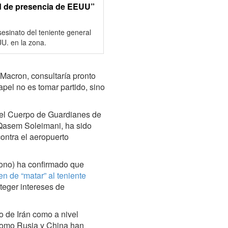
úd de presencia de EEUU”
sesinato del teniente general
UU. en la zona.
Macron, consultaría pronto
apel no es tomar partido, sino
del Cuerpo de Guardianes de
 Qasem Soleimani, ha sido
ontra el aeropuerto
ono) ha confirmado que
n de “matar” al teniente
oteger intereses de
o de Irán como a nivel
 como Rusia y China han