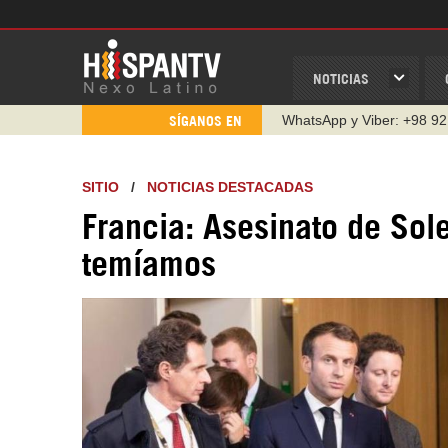
NOTICIAS
WhatsApp y Viber: +98 92
SÍGANOS EN
Instagram como: hispan_t
https://www.facebook.com
SITIO
/
NOTICIAS DESTACADAS
https://www.youtube.com/
Francia: Asesinato de Sol
http://twitter.com/nexo_lat
temíamos
https://t.me/hispantvcanal
https://urmedium.com/c/h