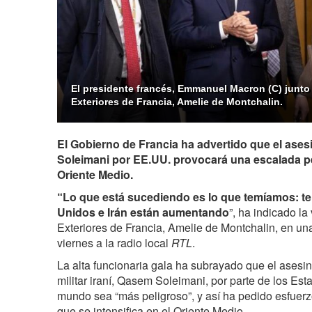
El presidente francés, Emmanuel Macron (C) junto 
Exteriores de Francia, Amelie de Montchalin.
El Gobierno de Francia ha advertido que el asesi
Soleimani por EE.UU. provocará una escalada pel
Oriente Medio.
“Lo que está sucediendo es lo que temíamos: t
Unidos e Irán están aumentando
”, ha indicado la
Exteriores de Francia, Amelie de Montchalin, en un
viernes a la radio local
RTL
.
La alta funcionaria gala ha subrayado que el asesi
militar iraní, Qasem Soleimani, por parte de los Es
mundo sea “más peligroso”, y así ha pedido esfuerzo
que se intensifica en el Oriente Medio.