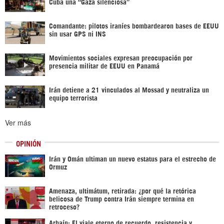
Cuba una “Gaza silenciosa”
Comandante: pilotos iraníes bombardearon bases de EEUU
sin usar GPS ni INS
Movimientos sociales expresan preocupación por
presencia militar de EEUU en Panamá
Irán detiene a 21 vinculados al Mossad y neutraliza un
equipo terrorista
Ver más
OPINIÓN
Irán y Omán ultiman un nuevo estatus para el estrecho de
Ormuz
Amenaza, ultimátum, retirada: ¿por qué la retórica
belicosa de Trump contra Irán siempre termina en
retroceso?
Arbaín: El viaje eterno de recuerdo, resistencia y