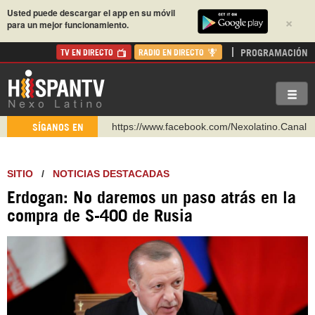
Usted puede descargar el app en su móvil
×
para un mejor funcionamiento.
PROGRAMACIÓN
TV EN DIRECTO
RADIO EN DIRECTO
https://www.facebook.com/Nexolatino.Canal
SÍGANOS EN
https://www.youtube.com/@nexo_latino
http://twitter.com/nexo_latino
SITIO
/
NOTICIAS DESTACADAS
https://t.me/hispantvcanal
Erdogan: No daremos un paso atrás en la
https://urmedium.com/c/hispantv
compra de S-400 de Rusia
WhatsApp y Viber: +98 921 79 29 404
Instagram como: hispan_tv