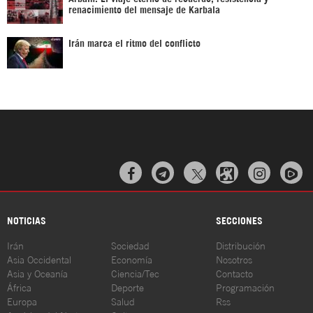
renacimiento del mensaje de Karbala
Irán marca el ritmo del conflicto



NOTICIAS
SECCIONES
Irán
Sociedad
Distribución
Asia Occidental
Economía
Nosotros
Asia y Oceanía
Ciencia/Tec
Contacto
África
Deporte
Programación
Europa
Salud
Rss