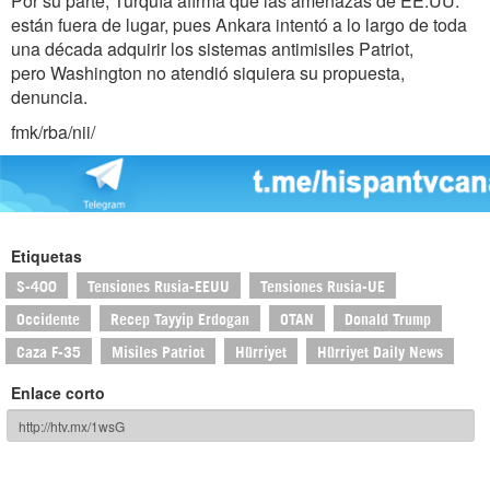
Por su parte, Turquía afirma que las amenazas de EE.UU.
están fuera de lugar, pues Ankara intentó a lo largo de toda
una década adquirir los sistemas antimisiles Patriot,
pero Washington no atendió siquiera su propuesta,
denuncia.
fmk/rba/nii/
Etiquetas
S-400
Tensiones Rusia-EEUU
Tensiones Rusia-UE
Occidente
Recep Tayyip Erdogan
OTAN
Donald Trump
Caza F-35
Misiles Patriot
Hürriyet
Hürriyet Daily News
Enlace corto