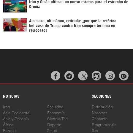
Irán y Omán ultiman un nuevo estatus para el estrecho de
Ormuz
Amenaza, ultimátum, retirada: ¿por qué la retórica
belicosa de Trump contra Irán siempre termina en
retroceso?



NOTICIAS
SECCIONES
Irán
Sociedad
Distribución
Asia Occidental
Economía
Nosotros
Asia y Oceanía
Ciencia/Tec
Contacto
África
Deporte
Programación
Europa
Salud
Rss