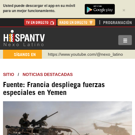
Usted puede descargar el app en su móvil
×
para un mejor funcionamiento.
PROGRAMACIÓN
TV EN DIRECTO
RADIO EN DIRECTO
https://www.youtube.com/@nexo_latino
SÍGANOS EN
http://twitter.com/nexo_latino
https://t.me/hispantvcanal
SITIO
/
NOTICIAS DESTACADAS
https://urmedium.com/c/hispantv
Fuente: Francia despliega fuerzas
WhatsApp y Viber: +98 921 79 29 404
especiales en Yemen
Instagram como: hispan_tv
https://www.facebook.com/Nexolatino.Canal