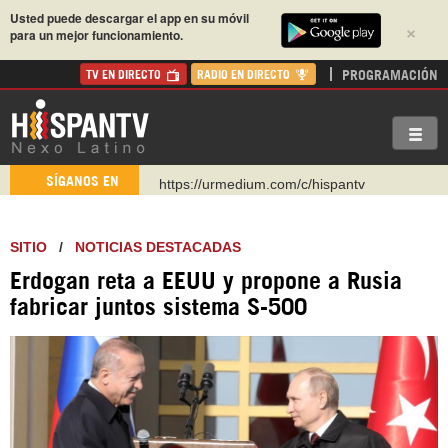
Usted puede descargar el app en su móvil
×
para un mejor funcionamiento.
PROGRAMACIÓN
TV EN DIRECTO
RADIO EN DIRECTO
https://urmedium.com/c/hispantv
SÍGANOS EN
WhatsApp y Viber: +98 921 79 29 404
Instagram como: hispan_tv
SITIO
/
NOTICIAS DESTACADAS
https://www.facebook.com/Nexolatino.Canal
Erdogan reta a EEUU y propone a Rusia
https://www.youtube.com/@nexo_latino
fabricar juntos sistema S-500
http://twitter.com/nexo_latino
https://t.me/hispantvcanal