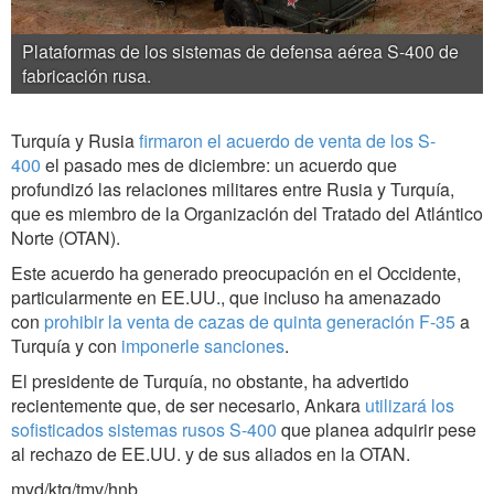
Plataformas de los sistemas de defensa aérea S-400 de
fabricación rusa.
Turquía y Rusia
firmaron el acuerdo de venta de los S-
400
el pasado mes de diciembre: un acuerdo que
profundizó las relaciones militares entre Rusia y Turquía,
que es miembro de la Organización del Tratado del Atlántico
Norte (OTAN).
Este acuerdo ha generado preocupación en el Occidente,
particularmente en EE.UU., que incluso ha amenazado
con
prohibir la venta de cazas de quinta generación F-35
a
Turquía y con
imponerle sanciones
.
El presidente de Turquía, no obstante, ha advertido
recientemente que, de ser necesario, Ankara
utilizará los
sofisticados sistemas rusos S-400
que planea adquirir pese
al rechazo de EE.UU. y de sus aliados en la OTAN.
myd/ktg/tmv/hnb