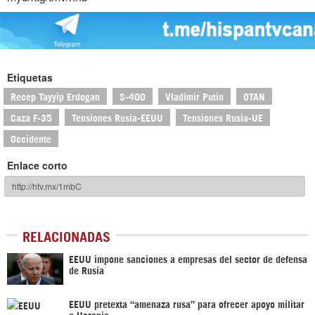
Etiquetas
Recep Tayyip Erdogan
S-400
Vladimir Putin
OTAN
Caza F-35
Tensiones Rusia-EEUU
Tensiones Rusia-UE
Occidente
Enlace corto
RELACIONADAS
EEUU impone sanciones a empresas del sector de defensa
de Rusia
EEUU pretexta “amenaza rusa” para ofrecer apoyo militar
a Ucrania