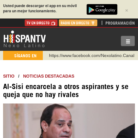
Usted puede descargar el app en su móvil
×
para un mejor funcionamiento.
PROGRAMACIÓN
TV EN DIRECTO
RADIO EN DIRECTO
https://www.facebook.com/Nexolatino.Canal
SÍGANOS EN
https://www.youtube.com/@nexo_latino
http://twitter.com/nexo_latino
SITIO
/
NOTICIAS DESTACADAS
https://t.me/hispantvcanal
Al-Sisi encarcela a otros aspirantes y se
https://urmedium.com/c/hispantv
queja que no hay rivales
WhatsApp y Viber: +98 921 79 29 404
Instagram como: hispan_tv