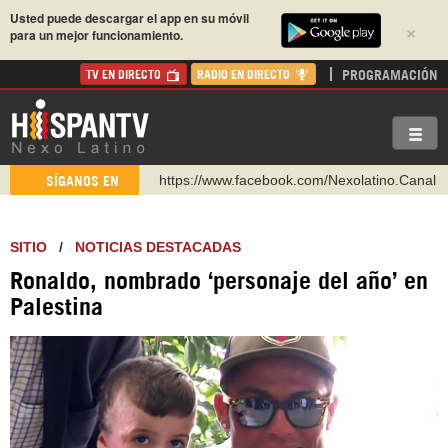
Usted puede descargar el app en su móvil
×
para un mejor funcionamiento.
PROGRAMACIÓN
TV EN DIRECTO
RADIO EN DIRECTO
https://www.facebook.com/Nexolatino.Canal
SÍGANOS EN
https://www.youtube.com/@nexo_latino
http://twitter.com/nexo_latino
SITIO
/
NOTICIAS DESTACADAS
https://t.me/hispantvcanal
Ronaldo, nombrado ‘personaje del año’ en
https://urmedium.com/c/hispantv
Palestina
WhatsApp y Viber: +98 921 79 29 404
Instagram como: hispan_tv