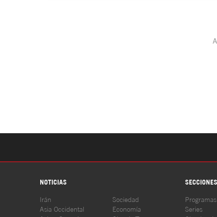
NOTICIAS
SECCIONE
Irán
Sociedad
Programas
Asia Occidental
Economía
Series