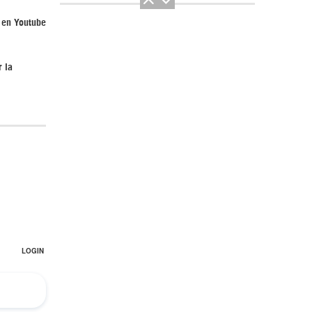
 en Youtube
r la
El Hombre eterno | Parte 2
CGRI de Irán asesta duros golpes a EEUU
con ataque simultáneo en Asia Occidental |
Detrás de la Razón