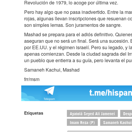
Revolución de 1979, lo acoge por última vez.
Pero hay algo que no pasa inadvertido. Entre la m
rojas, algunas llevan inscripciones que resuenan 
son simples lemas. Son juramentos de sangre.
Mashad se prepara para el adiós definitivo. Quiene
aseguran que no será un final. Será una sucesión. E
por EE.UU. y el régimen israelí. Pero su legado, y
apenas comienzan. Desde la ciudad sagrada del Im
un pueblo que entierra a su guía, pero levanta el puñ
Samaneh Kachui, Mashad
frr/msm
Etiquetas
Ayatolá Seyed Ali Jamenei
Despe
Imam Reza (P)
Samaneh Kachui