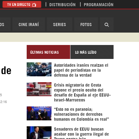
TV EN DIRECTO
DISTRIBUCIÓN
PROGRAMACIÓN
HispanTV
OS
CINE IRANÍ
SERIES
FOTOS
ÚLTIMAS NOTICIAS
LO MÁS LEÍDO
Autoridades iraníes realzan el
 de
papel de periodistas en la
defensa de la verdad
Crisis migratoria de Ceuta
expone el precio oculto del
15
desafío de España al eje EEUU-
Israel-Marruecos
12:16
“Esto no es paranoia;
vulneraciones de derechos
humanos en Colombia es real”
Senadores de EEUU buscan
acabar con la guerra ilegal de
Trump contra Irán