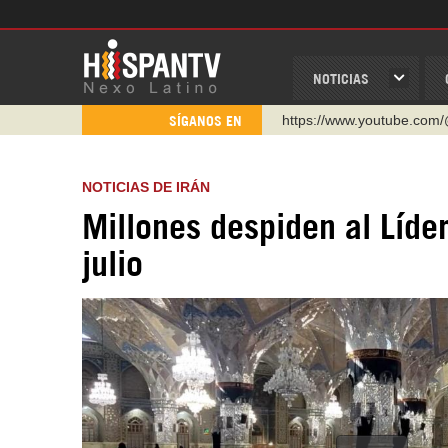
NOTICIAS
https://www.youtube.com/
SÍGANOS EN
http://twitter.com/nexo_lat
https://t.me/hispantvcanal
NOTICIAS DE IRÁN
https://urmedium.com/c/h
Millones despiden al Líder
WhatsApp y Viber: +98 92
julio
Instagram como: hispan_t
https://www.facebook.com