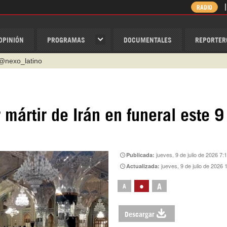
RADIO
OPINIÓN
PROGRAMAS
DOCUMENTALES
REPORTER
@nexo_latino
ino
ispantv
 mártir de Irán en funeral este 9
1 79 29 404
v
/Nexolatino.Canal
jueves, 9 de julio de 2026 7:
Publicada:
jueves, 9 de julio de 2026 
Actualizada:
•
A
A
Descargar