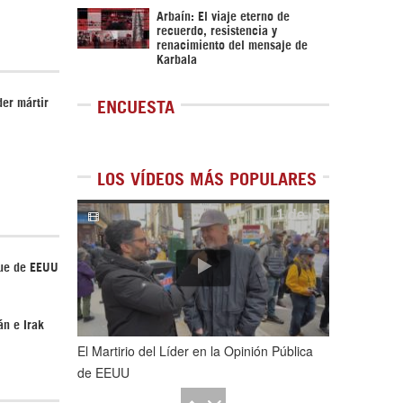
Arbaín: El viaje eterno de
recuerdo, resistencia y
renacimiento del mensaje de
Karbala
der mártir
ENCUESTA
LOS VÍDEOS MÁS POPULARES
1
de
5
que de EEUU
án e Irak
El Martirio del Líder en la Opinión Pública
de EEUU