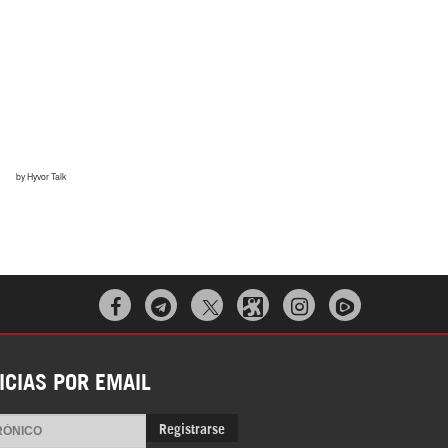
¿Cómo será el Golfo Pérsico sin EEUU?
Irán pide “tolerancia cero” ante ataques



contra instalaciones nucleares | Detrás de
la Razón
ICIAS POR EMAIL
Registrarse