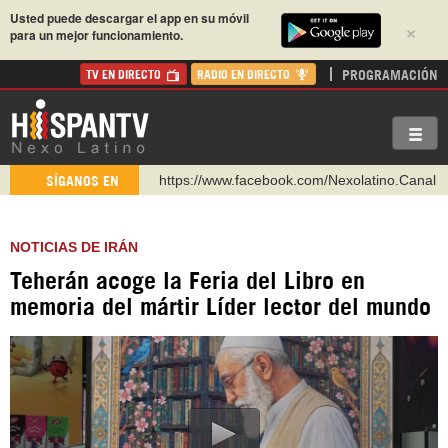
Usted puede descargar el app en su móvil
×
para un mejor funcionamiento.
PROGRAMACIÓN
TV EN DIRECTO
RADIO EN DIRECTO
https://www.facebook.com/Nexolatino.Canal
SÍGANOS EN
https://www.youtube.com/@nexo_latino
http://twitter.com/nexo_latino
NOTICIAS DE IRÁN
https://t.me/hispantvcanal
Teherán acoge la Feria del Libro en
https://urmedium.com/c/hispantv
memoria del mártir Líder lector del mundo
WhatsApp y Viber: +98 921 79 29 404
Instagram como: hispan_tv