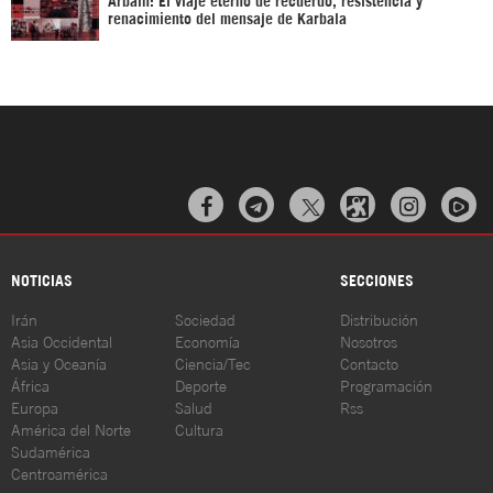
renacimiento del mensaje de Karbala



NOTICIAS
SECCIONES
Irán
Sociedad
Distribución
Asia Occidental
Economía
Nosotros
Asia y Oceanía
Ciencia/Tec
Contacto
África
Deporte
Programación
Europa
Salud
Rss
América del Norte
Cultura
Sudamérica
Centroamérica