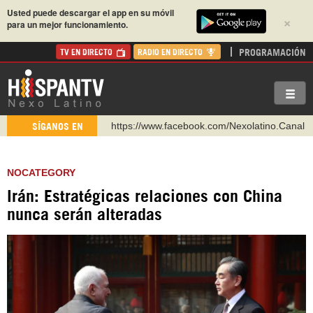
Usted puede descargar el app en su móvil
×
para un mejor funcionamiento.
PROGRAMACIÓN
TV EN DIRECTO
RADIO EN DIRECTO
https://www.facebook.com/Nexolatino.Canal
SÍGANOS EN
https://www.youtube.com/@nexo_latino
http://twitter.com/nexo_latino
NOCATEGORY
https://t.me/hispantvcanal
Irán: Estratégicas relaciones con China
https://urmedium.com/c/hispantv
nunca serán alteradas
WhatsApp y Viber: +98 921 79 29 404
Instagram como: hispan_tv