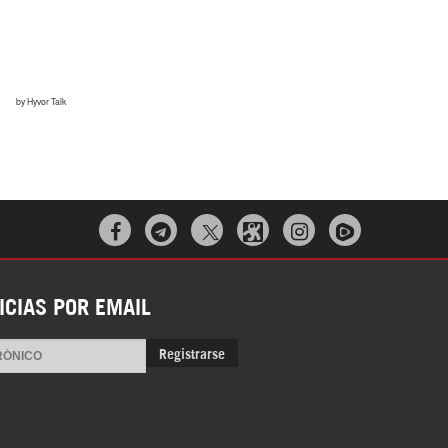
Irán pide “tolerancia cero” ante ataques
contra instalaciones nucleares | Detrás de
la Razón



ICIAS POR EMAIL
¿Cómo será el Golfo Pérsico sin EEUU?
Registrarse