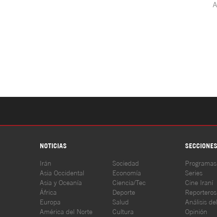
NOTICIAS
SECCIONE
Irán
Sociedad
Programas
Asia Occidental
Economía
Series
Asia y Oceanía
Ciencia/Tec
Cine Iraní
África
Deporte
Reporteros
Europa
Salud
Análisis de
América del Norte
Cultura
Opinión