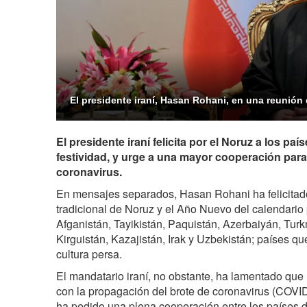
El presidente iraní, Hasan Rohani, en una reunión 
El presidente iraní felicita por el Noruz a los p
festividad, y urge a una mayor cooperación para
coronavirus.
En mensajes separados, Hasan Rohani ha felicitado 
tradicional de Noruz y el Año Nuevo del calendari
Afganistán, Tayikistán, Paquistán, Azerbaiyán, Tur
Kirguistán, Kazajistán, Irak y Uzbekistán; países que
cultura persa.
El mandatario iraní, no obstante, ha lamentado que 
con la propagación del brote de coronavirus (COVID
ha pedido una plena cooperación entre los países de