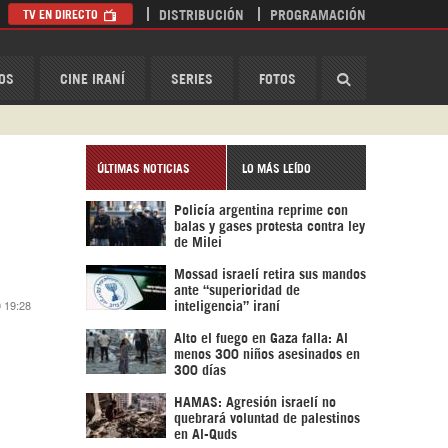
TV EN DIRECTO
DISTRIBUCIÓN
PROGRAMACIÓN
HispanTV
OS
CINE IRANÍ
SERIES
FOTOS
ÚLTIMAS NOTICIAS
LO MÁS LEÍDO
Policía argentina reprime con
balas y gases protesta contra ley
de Milei
Mossad israelí retira sus mandos
ante “superioridad de
0 19:28
inteligencia” iraní
Alto el fuego en Gaza falla: Al
menos 300 niños asesinados en
300 días
HAMAS: Agresión israelí no
quebrará voluntad de palestinos
en Al-Quds