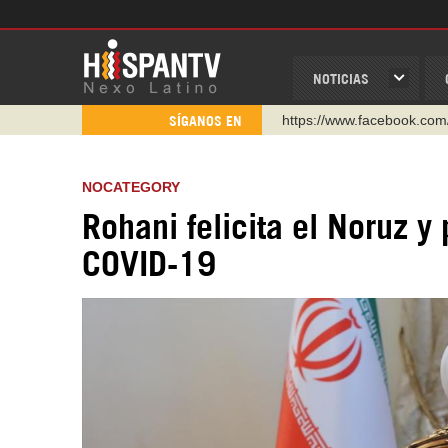
NOTICIAS
https://www.youtube.com/
SÍGANOS EN
http://twitter.com/nexo_lat
https://t.me/hispantvcanal
NOCATEGORY
https://urmedium.com/c/h
Rohani felicita el Noruz y
WhatsApp y Viber: +98 92
COVID-19
Instagram como: hispan_t
https://www.facebook.com