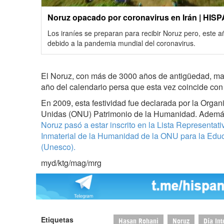
Noruz opacado por coronavirus en Irán | HIS
Los iraníes se preparan para recibir Noruz pero, este a
debido a la pandemia mundial del coronavirus.
El Noruz, con más de 3000 años de antigüedad, ma
año del calendario persa que esta vez coincide con
En 2009, esta festividad fue declarada por la Orga
Unidas (ONU) Patrimonio de la Humanidad. Además
Noruz pasó a estar inscrito en la Lista Representati
Inmaterial de la Humanidad de la ONU para la Educa
(Unesco).
myd/ktg/mag/mrg
Etiquetas
Hasan Rohani
Noruz
Día In