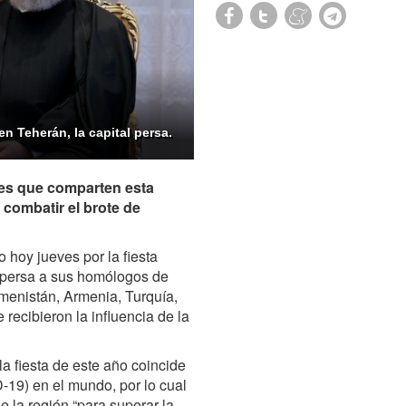
en Teherán, la capital persa.
aíses que comparten esta
 combatir el brote de
hoy jueves por la fiesta
o persa a sus homólogos de
kmenistán, Armenia, Turquía,
 recibieron la influencia de la
la fiesta de este año coincide
-19) en el mundo, por lo cual
 la región “para superar la