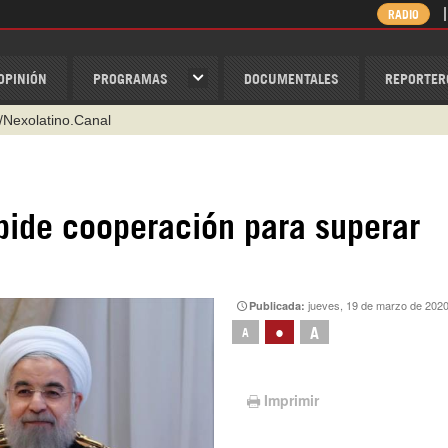
RADIO
OPINIÓN
PROGRAMAS
DOCUMENTALES
REPORTER
@nexo_latino
ino
ispantv
 pide cooperación para superar
1 79 29 404
v
/Nexolatino.Canal
jueves, 19 de marzo de 202
Publicada:
•
A
A
Imprimir