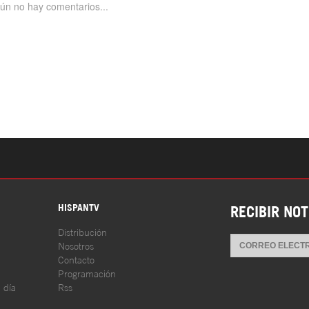
S
HISPANTV
RECIBIR NOT
Distribución
Nosotros
Contacto
Programación
l día
Rss