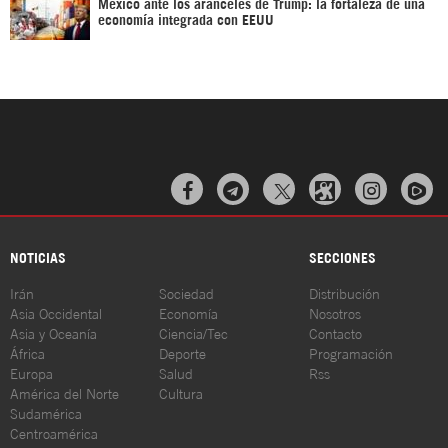
México ante los aranceles de Trump: la fortaleza de una
economía integrada con EEUU



NOTICIAS
SECCIONES
Irán
Sociedad
Distribución
Asia Occidental
Economía
Nosotros
Asia y Oceanía
Ciencia/Tec
Contacto
África
Deporte
Programación
Europa
Salud
Rss
América del Norte
Cultura
Sudamérica
Centroamérica