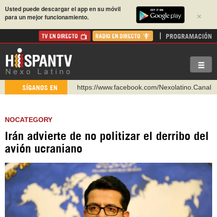
Usted puede descargar el app en su móvil
×
para un mejor funcionamiento.
PROGRAMACIÓN
TV EN DIRECTO
RADIO EN DIRECTO
https://www.facebook.com/Nexolatino.Canal
SÍGANOS EN
https://www.youtube.com/@nexo_latino
http://twitter.com/nexo_latino
NOCATEGORY
https://t.me/hispantvcanal
Irán advierte de no politizar el derribo del
https://urmedium.com/c/hispantv
avión ucraniano
WhatsApp y Viber: +98 921 79 29 404
Instagram como: hispan_tv