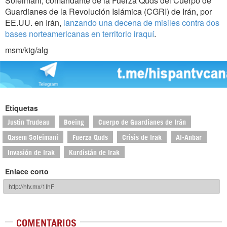
Soleimani, comandante de la Fuerza Quds del Cuerpo de
Guardianes de la Revolución Islámica (CGRI) de Irán, por
EE.UU. en Irán,
lanzando una decena de misiles contra dos
bases norteamericanas en territorio iraquí
.
msm/ktg/alg
Etiquetas
Justin Trudeau
Boeing
Cuerpo de Guardianes de Irán
Qasem Soleimani
Fuerza Quds
Crisis de Irak
Al-Anbar
Invasión de Irak
Kurdistán de Irak
Enlace corto
COMENTARIOS