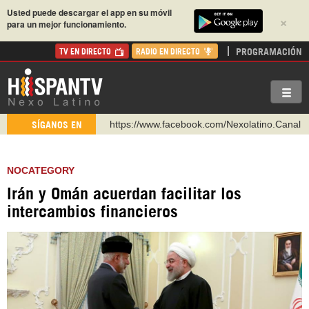
Usted puede descargar el app en su móvil
×
para un mejor funcionamiento.
PROGRAMACIÓN
TV EN DIRECTO
RADIO EN DIRECTO
https://www.facebook.com/Nexolatino.Canal
SÍGANOS EN
https://www.youtube.com/@nexo_latino
http://twitter.com/nexo_latino
NOCATEGORY
https://t.me/hispantvcanal
Irán y Omán acuerdan facilitar los
https://urmedium.com/c/hispantv
intercambios financieros
WhatsApp y Viber: +98 921 79 29 404
Instagram como: hispan_tv