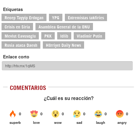
Etiquetas
Recep Tayyip Erdogan
YPG
Extremistas takfiríes
Crisis en Siria
Asamblea General de la ONU
Mevlut Cavusoglu
PKK
Idlib
Vladimir Putin
Rusia ataca Daesh
Hürriyet Daily News
Enlace corto
COMENTARIOS