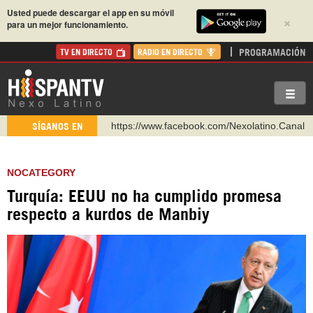
Usted puede descargar el app en su móvil
×
para un mejor funcionamiento.
PROGRAMACIÓN
TV EN DIRECTO
RADIO EN DIRECTO
https://www.facebook.com/Nexolatino.Canal
SÍGANOS EN
https://www.youtube.com/@nexo_latino
http://twitter.com/nexo_latino
NOCATEGORY
https://t.me/hispantvcanal
Turquía: EEUU no ha cumplido promesa
https://urmedium.com/c/hispantv
respecto a kurdos de Manbiy
WhatsApp y Viber: +98 921 79 29 404
Instagram como: hispan_tv