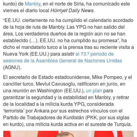
kurdo) de
Manbiy
, en el norte de Siria, ha comunicado este
viernes el diario local
Hürriyet Daily News
.
“EE.UU. ciertamente no ha cumplido el calendario acordado
de la hoja de ruta de Manbiy. Las YPG no han salido del
área. Los verdaderos dueños de la región aún no se han
establecido (…). EE.UU. no ha cumplido su promesa”, ha
dicho el mandatario turco a la prensa tras su reciente visita a
Nueva York (EE.UU.) para asistir
al 73.º periodo de
sesiones de la Asamblea General de Naciones Unidas
(AGNU).
El secretario de Estado estadounidense, Mike Pompeo, y el
canciller turco, Mevlut Cavusoglu, ratificaron en junio, en
una reunión en Washington (EE.UU.),
un plan
para
garantizar la seguridad y la estabilidad en Manbiy, y retirar
de la localidad a la milicia kurda YPG, considerada
‘terrorista’ por Ankara por sus estrechos vínculos con el
Partido de Trabajadores de Kurdistán (PKK, por sus siglas
en kurdo), una milicia kurda activa en el sureste de Turquía.