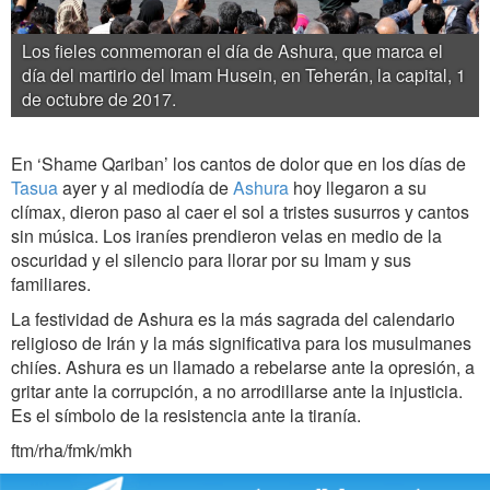
Los fieles conmemoran el día de Ashura, que marca el
día del martirio del Imam Husein, en Teherán, la capital, 1
de octubre de 2017.
En ‘Shame Qariban’ los cantos de dolor que en los días de
Tasua
ayer y al mediodía de
Ashura
hoy llegaron a su
clímax, dieron paso al caer el sol a tristes susurros y cantos
sin música. Los iraníes prendieron velas en medio de la
oscuridad y el silencio para llorar por su Imam y sus
familiares.
La festividad de Ashura es la más sagrada del calendario
religioso de Irán y la más significativa para los musulmanes
chiíes. Ashura es un llamado a rebelarse ante la opresión, a
gritar ante la corrupción, a no arrodillarse ante la injusticia.
Es el símbolo de la resistencia ante la tiranía.
ftm/rha/fmk/mkh