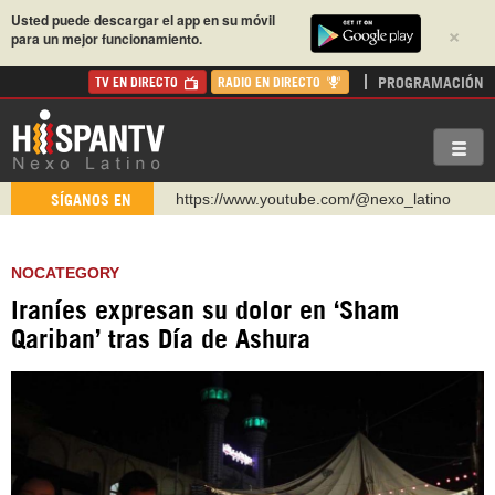
Usted puede descargar el app en su móvil
×
para un mejor funcionamiento.
PROGRAMACIÓN
TV EN DIRECTO
RADIO EN DIRECTO
https://www.youtube.com/@nexo_latino
SÍGANOS EN
http://twitter.com/nexo_latino
https://t.me/hispantvcanal
NOCATEGORY
https://urmedium.com/c/hispantv
Iraníes expresan su dolor en ‘Sham
WhatsApp y Viber: +98 921 79 29 404
Qariban’ tras Día de Ashura
Instagram como: hispan_tv
https://www.facebook.com/Nexolatino.Canal