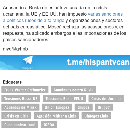
Acusando a Rusia de estar involucrada en la crisis
ucraniana, la UE y EE.UU. han impuesto
varias sanciones
a políticos rusos de alto rango
y organizaciones y sectores
del país euroasiático. Moscú rechaza las acusaciones y, en
respuesta, ha aplicado embargos a las importaciones de los
países sancionadores.
myd/ktg/hnb
Etiquetas
Frank Walter Steinmeier
Sanciones contra Rusia
Tensiones Rusia-UE
Tensiones Rusia-EEUU
Crisis de Ucrania
Acuerdos de Minsk
Unión Europea
Grupo8
Grupo7
Crisis en Siria
Agresión Militar a Libia
Diálogos Libia
Caso nuclear iraní
JCPOA