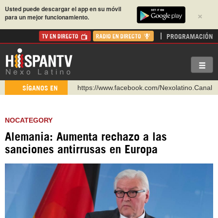
Usted puede descargar el app en su móvil
×
para un mejor funcionamiento.
PROGRAMACIÓN
TV EN DIRECTO
RADIO EN DIRECTO
https://www.facebook.com/Nexolatino.Canal
SÍGANOS EN
https://www.youtube.com/@nexo_latino
http://twitter.com/nexo_latino
NOCATEGORY
https://t.me/hispantvcanal
Alemania: Aumenta rechazo a las
https://urmedium.com/c/hispantv
sanciones antirrusas en Europa
WhatsApp y Viber: +98 921 79 29 404
Instagram como: hispan_tv