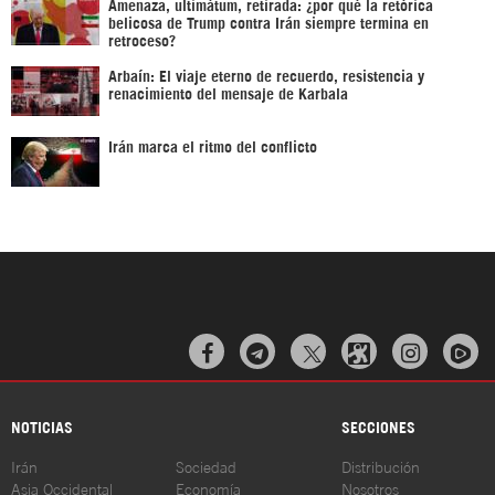
Amenaza, ultimátum, retirada: ¿por qué la retórica
belicosa de Trump contra Irán siempre termina en
retroceso?
Arbaín: El viaje eterno de recuerdo, resistencia y
renacimiento del mensaje de Karbala
Irán marca el ritmo del conflicto



NOTICIAS
SECCIONES
Irán
Sociedad
Distribución
Asia Occidental
Economía
Nosotros