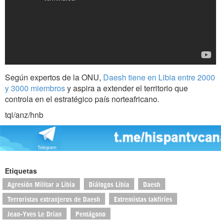
Según expertos de la ONU,
Daesh tiene en Libia entre 2000
y 3000 miembros
y aspira a extender el territorio que
controla en el estratégico país norteafricano.
tqi/anz/hnb
Etiquetas
Agresión Militar a Libia
Diálogos Libia
Daesh
Terroristas extranjeros de Daesh
Extremistas takfiríes
Jean-Yves Le Drian
Pentágono