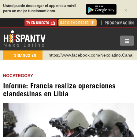
Usted puede descargar el app en su móvil
×
para un mejor funcionamiento.
PROGRAMACIÓN
TV EN DIRECTO
RADIO EN DIRECTO
https://www.facebook.com/Nexolatino.Canal
SÍGANOS EN
https://www.youtube.com/@nexo_latino
http://twitter.com/nexo_latino
NOCATEGORY
https://t.me/hispantvcanal
Informe: Francia realiza operaciones
https://urmedium.com/c/hispantv
clandestinas en Libia
WhatsApp y Viber: +98 921 79 29 404
Instagram como: hispan_tv