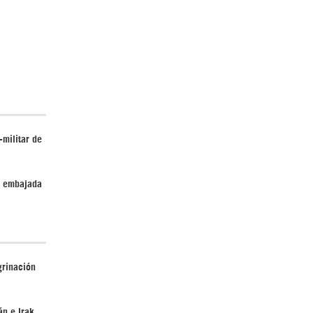
¿Cómo será el Golfo Pérsico sin EEUU?
-militar de
¿Por qué Estados Unidos no puede vencer
e embajada
a Irán? |GrinGo!
grinación
án e Irak