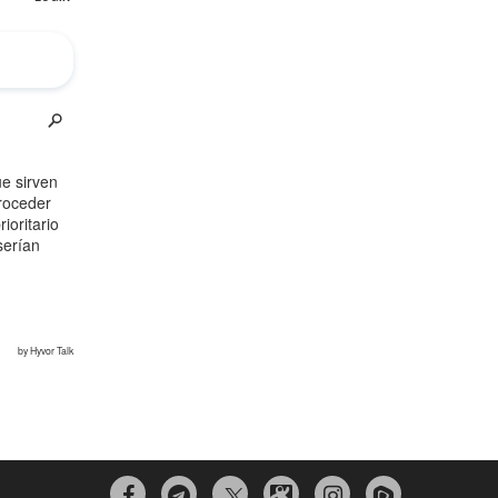


