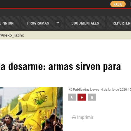
RADIO
OPINIÓN
PROGRAMAS
DOCUMENTALES
REPORTER
@nexo_latino
ino
ispantv
1 79 29 404
a desarme: armas sirven para
v
/Nexolatino.Canal
jueves, 4 de junio de 2026 1
Publicada:
•
A
A
Imprimir