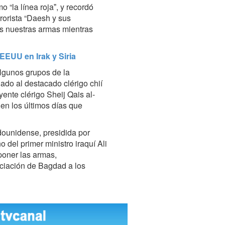
 “la línea rojaˮ, y recordó
rrorista “Daesh y sus
s nuestras armas mientras
EEUU en Irak y Siria
lgunos grupos de la
iado al destacado clérigo chií
yente clérigo Sheij Qais al-
 en los últimos días que
ounidense, presidida por
 del primer ministro iraquí Ali
eponer las armas,
nciación de Bagdad a los