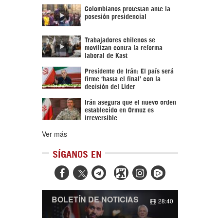
Colombianos protestan ante la
posesión presidencial
Trabajadores chilenos se
movilizan contra la reforma
laboral de Kast
Presidente de Irán: El país será
firme ‘hasta el final’ con la
decisión del Líder
Irán asegura que el nuevo orden
establecido en Ormuz es
irreversible
Ver más
SÍGANOS EN



BOLETÍN DE NOTICIAS
28:40