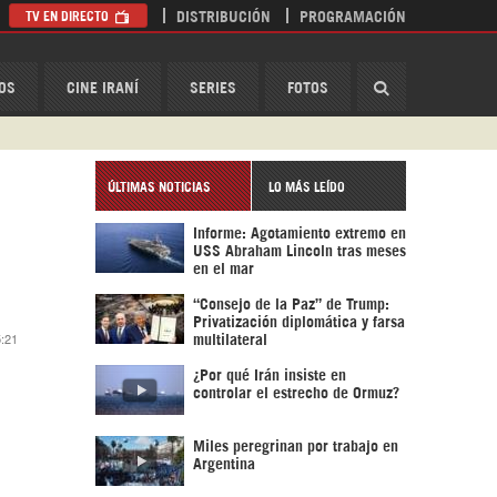
TV EN DIRECTO
DISTRIBUCIÓN
PROGRAMACIÓN
HispanTV
OS
CINE IRANÍ
SERIES
FOTOS
ÚLTIMAS NOTICIAS
LO MÁS LEÍDO
Informe: Agotamiento extremo en
USS Abraham Lincoln tras meses
en el mar
“Consejo de la Paz” de Trump:
Privatización diplomática y farsa
5:21
multilateral
¿Por qué Irán insiste en
controlar el estrecho de Ormuz?
Miles peregrinan por trabajo en
Argentina