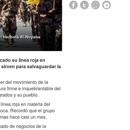
uí Hezbolá Al-Nuyaba
cado su línea roja en
sirven para salvaguardar la
der del movimiento de la
ura firme e inquebrantable del
grados y su pueblo.
ínea roja en materia del
ívoca. Recordó que el grupo
armas hace casi un mes.
rgado de negocios de la