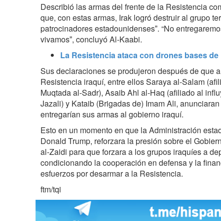
Describió las armas del frente de la Resistencia como
que, con estas armas, Irak logró destruir al grupo te
patrocinadores estadounidensesˮ. “No entregaremo
vivamosˮ, concluyó Al-Kaabi.
La Resistencia ataca con drones bases de 
Sus declaraciones se produjeron después de que a
Resistencia iraquí, entre ellos Saraya al-Salam (afil
Muqtada al-Sadr), Asaib Ahl al-Haq (afiliado al influ
Jazali) y Kataib (Brigadas de) Imam Ali, anunciaran
entregarían sus armas al gobierno iraquí.
Esto en un momento en que la Administración estad
Donald Trump, reforzara la presión sobre el Gobierno
al-Zaidi para que forzara a los grupos iraquíes a d
condicionando la cooperación en defensa y la fina
esfuerzos por desarmar a la Resistencia.
ftm/tqi