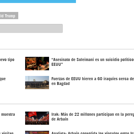
ld Trump
uevo tipo
“Asesinato de Soleimani es un suicidio político
EEUU”
que
Fuerzas de EEUU hieren a 60 iraquíes cerca d
en Bagdad
n muestra
Irak: Más de 22 millones participan en la pere
de Arbaín
 vigilan
Analista: Arbaín consolida los vínculos entre Ir