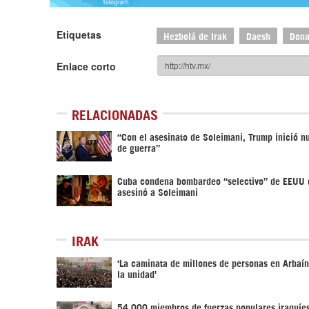
Etiquetas
Hezbolá de Irak
Daesh
Dona
Enlace corto
RELACIONADAS
“Con el asesinato de Soleimani, Trump inició n
de guerra”
Cuba condena bombardeo “selectivo” de EEUU 
asesinó a Soleimani
IRAK
‘La caminata de millones de personas en Arbaí
la unidad’
54 000 miembros de fuerzas populares iraquíes