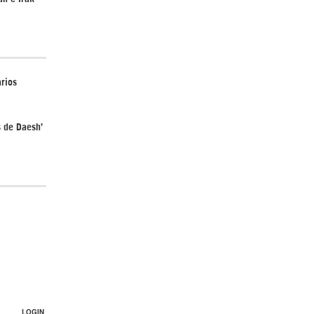
arios
s de Daesh’