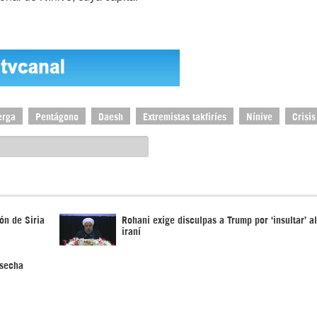
erga
Pentágono
Daesh
Extremistas takfiríes
Nínive
Crisis
ón de Siria
Rohani exige disculpas a Trump por ‘insultar’ a
iraní
osecha