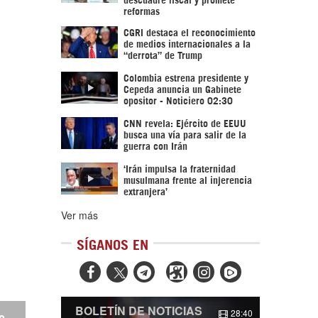
reformas
CGRI destaca el reconocimiento
de medios internacionales a la
“derrota” de Trump
Colombia estrena presidente y
Cepeda anuncia un Gabinete
opositor - Noticiero 02:30
CNN revela: Ejército de EEUU
busca una vía para salir de la
guerra con Irán
‘Irán impulsa la fraternidad
musulmana frente al injerencia
extranjera’
Ver más
SÍGANOS EN



BOLETÍN DE NOTICIAS
28:40
e