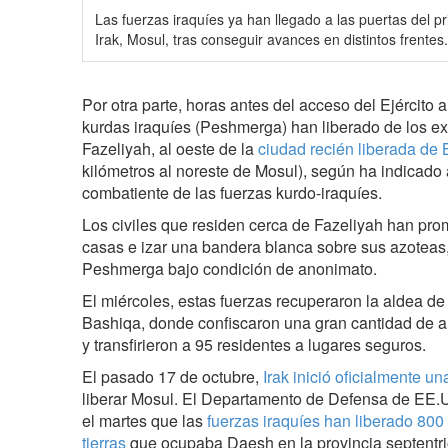
Las fuerzas iraquíes ya han llegado a las puertas del p
Irak, Mosul, tras conseguir avances en distintos frentes.
Por otra parte, horas antes del acceso del Ejército a
kurdas iraquíes (Peshmerga) han liberado de los ext
Fazeliyah, al oeste de la
ciudad recién liberada de
kilómetros al noreste de Mosul), según ha indicado
combatiente de las fuerzas kurdo-iraquíes.
Los civiles que residen cerca de Fazeliyah han pr
casas e izar una bandera blanca sobre sus azoteas,
Peshmerga bajo condición de anonimato.
El miércoles, estas fuerzas recuperaron la aldea de
Bashiqa, donde confiscaron una gran cantidad de 
y transfirieron a 95 residentes a lugares seguros.
El pasado 17 de octubre,
Irak inició oficialmente un
liberar Mosul. El Departamento de Defensa de EE.
el martes que las
fuerzas iraquíes han liberado 800
tierras
que ocupaba Daesh en la provincia septentrio