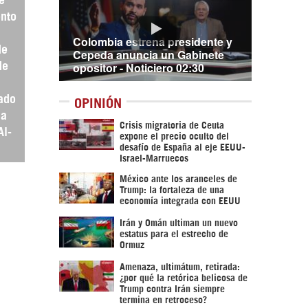
nto
Colombia estrena presidente y
de
Cepeda anuncia un Gabinete
opositor - Noticiero 02:30
de
ado
OPINIÓN
 a
Crisis migratoria de Ceuta
Al-
expone el precio oculto del
desafío de España al eje EEUU-
Israel-Marruecos
México ante los aranceles de
Trump: la fortaleza de una
economía integrada con EEUU
Irán y Omán ultiman un nuevo
estatus para el estrecho de
Ormuz
Amenaza, ultimátum, retirada:
¿por qué la retórica belicosa de
Trump contra Irán siempre
termina en retroceso?