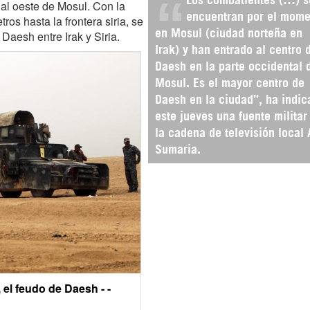
 al oeste de Mosul. Con la
encuentran por el mome
os hasta la frontera siria, se
 Daesh entre Irak y Siria.
en Mosul (ciudad norteña en
Irak) y han entrado al centro 
Daesh en la parte occidental 
Mosul. Es el mayor centro de
Daesh en la ciudad”, ha indic
este jueves una fuente militar
la cadena de televisión local 
Sumaria.
 el feudo de Daesh - -