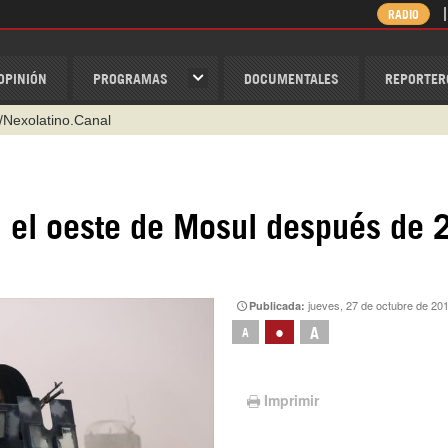
RADIO
OPINIÓN
PROGRAMAS
DOCUMENTALES
REPORTER
/Nexolatino.Canal
@nexo_latino
ino
n el oeste de Mosul después de 
ispantv
1 79 29 404
v
jueves, 27 de octubre de 20
Publicada:
•
A
A
Imprimir