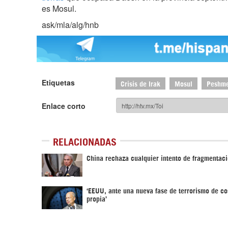
es Mosul.
ask/mla/alg/hnb
Etiquetas
Crisis de Irak
Mosul
Peshm
Enlace corto
RELACIONADAS
China rechaza cualquier intento de fragmentaci
‘EEUU, ante una nueva fase de terrorismo de c
propia’