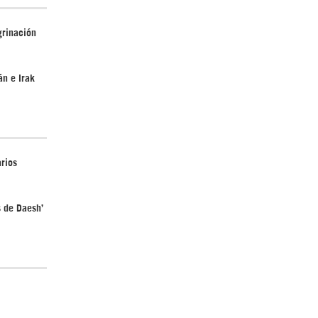
grinación
¿Cómo será el Golfo Pérsico sin EEUU?
án e Irak
arios
Irán pide “tolerancia cero” ante ataques
s de Daesh’
contra instalaciones nucleares | Detrás de
la Razón