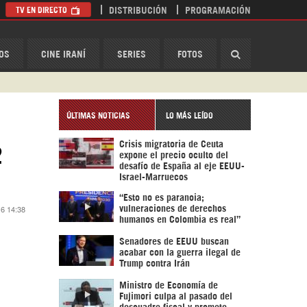
TV EN DIRECTO
DISTRIBUCIÓN
PROGRAMACIÓN
HispanTV
OS
CINE IRANÍ
SERIES
FOTOS
ÚLTIMAS NOTICIAS
LO MÁS LEÍDO
Crisis migratoria de Ceuta
2
expone el precio oculto del
desafío de España al eje EEUU-
Israel-Marruecos
“Esto no es paranoia;
16 14:38
vulneraciones de derechos
humanos en Colombia es real”
Senadores de EEUU buscan
acabar con la guerra ilegal de
Trump contra Irán
Ministro de Economía de
Fujimori culpa al pasado del
descuadre fiscal y promete