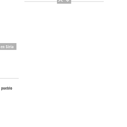
El Hombre eterno | Parte 2
 en Siria
l pueblo
CGRI de Irán asesta duros golpes a EEUU
con ataque simultáneo en Asia Occidental |
Detrás de la Razón