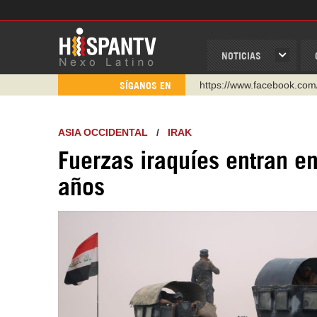
NOTICIAS
https://www.facebook.com
SÍGANOS EN
https://www.youtube.com/
http://twitter.com/nexo_lat
ASIA OCCIDENTAL
/
IRAK
https://t.me/hispantvcanal
Fuerzas iraquíes entran e
https://urmedium.com/c/h
años
WhatsApp y Viber: +98 92
Instagram como: hispan_t