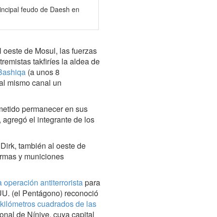
rincipal feudo de Daesh en
l oeste de Mosul, las fuerzas
remistas takfiríes la aldea de
 Bashiqa
(a unos 8
 al mismo canal un
ometido permanecer en sus
 agregó el integrante de los
 Dirk, también al oeste de
armas y municiones
a operación antiterrorista
para
UU. (el Pentágono) reconoció
 kilómetros cuadrados de las
nal de Nínive, cuya capital