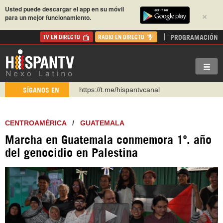
Usted puede descargar el app en su móvil
×
para un mejor funcionamiento.
PROGRAMACIÓN
TV EN DIRECTO
RADIO EN DIRECTO
https://t.me/hispantvcanal
SÍGANOS EN
https://urmedium.com/c/hispantv
WhatsApp y Viber: +98 921 79 29 404
CENTROAMÉRICA
/
GUATEMALA
Instagram como: hispan_tv
Marcha en Guatemala conmemora 1º. año
https://www.facebook.com/Nexolatino.Canal
del genocidio en Palestina
https://www.youtube.com/@nexo_latino
http://twitter.com/nexo_latino