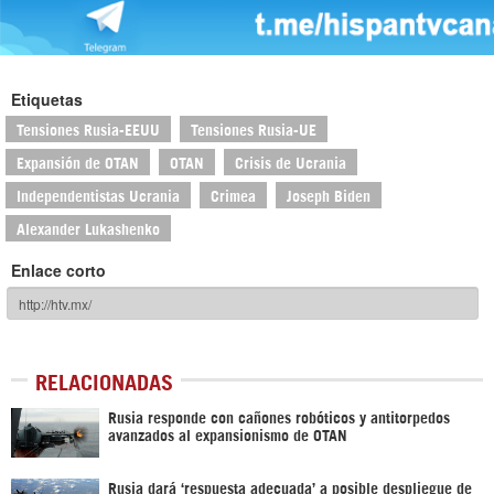
Etiquetas
Tensiones Rusia-EEUU
Tensiones Rusia-UE
Expansión de OTAN
OTAN
Crisis de Ucrania
Independentistas Ucrania
Crimea
Joseph Biden
Alexander Lukashenko
Enlace corto
RELACIONADAS
Rusia responde con cañones robóticos y antitorpedos
avanzados al expansionismo de OTAN
Rusia dará ‘respuesta adecuada’ a posible despliegue de