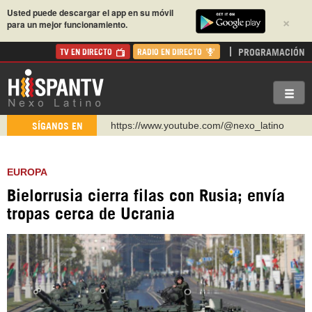
Usted puede descargar el app en su móvil
×
para un mejor funcionamiento.
PROGRAMACIÓN
TV EN DIRECTO
RADIO EN DIRECTO
https://www.youtube.com/@nexo_latino
SÍGANOS EN
http://twitter.com/nexo_latino
https://t.me/hispantvcanal
EUROPA
https://urmedium.com/c/hispantv
Bielorrusia cierra filas con Rusia; envía
WhatsApp y Viber: +98 921 79 29 404
tropas cerca de Ucrania
Instagram como: hispan_tv
https://www.facebook.com/Nexolatino.Canal