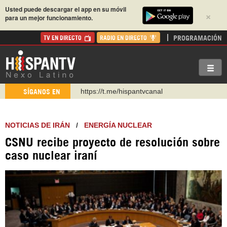
Usted puede descargar el app en su móvil
×
para un mejor funcionamiento.
PROGRAMACIÓN
TV EN DIRECTO
RADIO EN DIRECTO
https://t.me/hispantvcanal
SÍGANOS EN
https://urmedium.com/c/hispantv
WhatsApp y Viber: +98 921 79 29 404
NOTICIAS DE IRÁN
/
ENERGÍA NUCLEAR
Instagram como: hispan_tv
CSNU recibe proyecto de resolución sobre
https://www.facebook.com/Nexolatino.Canal
caso nuclear iraní
https://www.youtube.com/@nexo_latino
http://twitter.com/nexo_latino