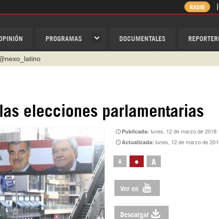
RADIO
OPINIÓN
PROGRAMAS
DOCUMENTALES
REPORTER
@nexo_latino
ino
ispantv
 las elecciones parlamentarias
1 79 29 404
lunes, 12 de marzo de 2018 
Publicada:
v
lunes, 12 de marzo de 201
Actualizada:
/Nexolatino.Canal
•
A
A
Ver en
Descargar