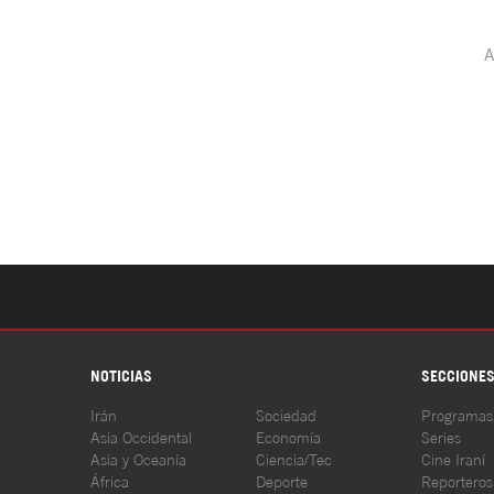
NOTICIAS
SECCIONE
Irán
Sociedad
Programas
Asia Occidental
Economía
Series
Asia y Oceanía
Ciencia/Tec
Cine Iraní
África
Deporte
Reporteros