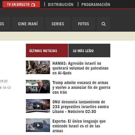
TV EN DIRECTO
DISTRIBUCIÓN
PROGRAMACIÓN
HispanTV
OS
CINE IRANÍ
SERIES
FOTOS
ÚLTIMAS NOTICIAS
LO MÁS LEÍDO
HAMAS: Agresión israelí no
quebrará voluntad de palestinos
en Al-Quds
18:22
Trump admite escasez de armas
8 19:12
y vuelve a anunciar fin de guerra
con Irán
ONU denuncia lanzamiento de
233 proyectiles israelíes contra
Líbano - Noticiero 02:30
Experto: El único lenguaje que
entiende Israel es el de las
armas