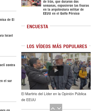
de Irán, que duraron dos
semanas, expusieron las fisuras
en la arquitectura militar de
EEUU en el Golfo Pérsico
mica de El
ENCUESTA
ra Israel
LOS VÍDEOS MÁS POPULARES
1
de
5
aelí contra
n el sur
El Martirio del Líder en la Opinión Pública
de EEUU
ones en