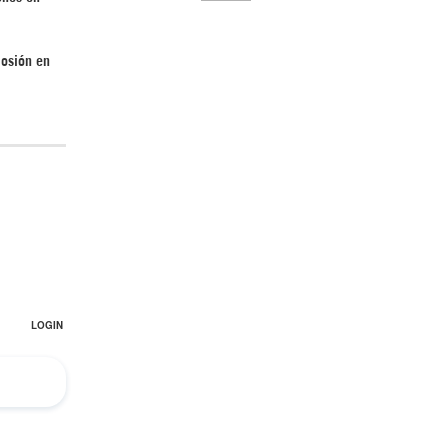
losión en
El Hombre eterno | Parte 2
CGRI de Irán asesta duros golpes a EEUU
con ataque simultáneo en Asia Occidental |
Detrás de la Razón