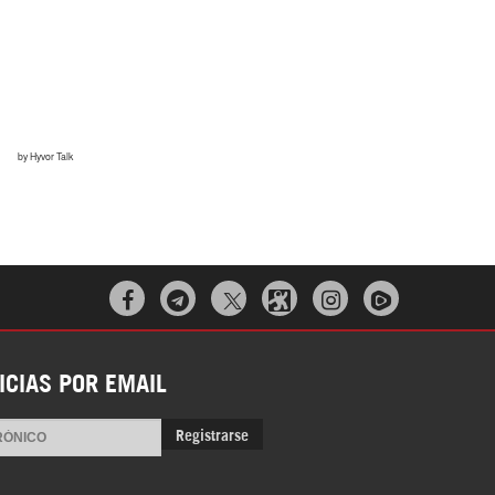
Irán pide “tolerancia cero” ante ataques
contra instalaciones nucleares | Detrás de
la Razón



“Cobarde crimen de guerra”: Irán denuncia
ataque de EEUU a su hospital infantil |
ICIAS POR EMAIL
Detrás de la Razón
Registrarse