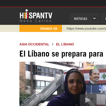
NOTICIAS
https://www.youtube.com/
SÍGANOS EN
http://twitter.com/nexo_lat
https://t.me/hispantvcanal
ASIA OCCIDENTAL
/
EL LÍBANO
https://urmedium.com/c/h
El Líbano se prepara para
WhatsApp y Viber: +98 92
Instagram como: hispan_t
https://www.facebook.com