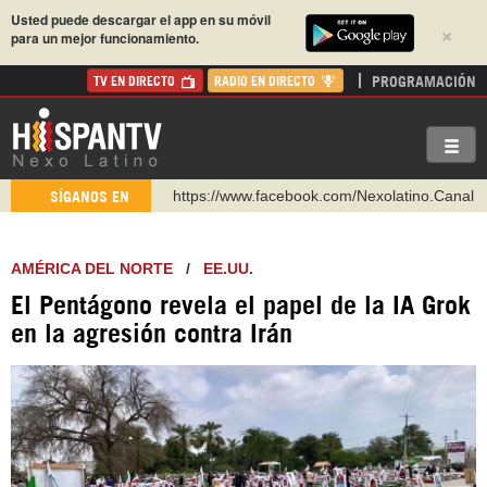
Usted puede descargar el app en su móvil
×
para un mejor funcionamiento.
PROGRAMACIÓN
TV EN DIRECTO
RADIO EN DIRECTO
https://www.youtube.com/@nexo_latino
SÍGANOS EN
http://twitter.com/nexo_latino
https://t.me/hispantvcanal
AMÉRICA DEL NORTE
/
EE.UU.
https://urmedium.com/c/hispantv
El Pentágono revela el papel de la IA Grok
WhatsApp y Viber: +98 921 79 29 404
en la agresión contra Irán
Instagram como: hispan_tv
https://www.facebook.com/Nexolatino.Canal