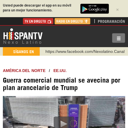
Usted puede descargar el app en su móvil
×
para un mejor funcionamiento.
PROGRAMACIÓN
TV EN DIRECTO
RADIO EN DIRECTO
https://www.facebook.com/Nexolatino.Canal
SÍGANOS EN
https://www.youtube.com/@nexo_latino
http://twitter.com/nexo_latino
AMÉRICA DEL NORTE
/
EE.UU.
https://t.me/hispantvcanal
Guerra comercial mundial se avecina por
https://urmedium.com/c/hispantv
plan arancelario de Trump
WhatsApp y Viber: +98 921 79 29 404
Instagram como: hispan_tv