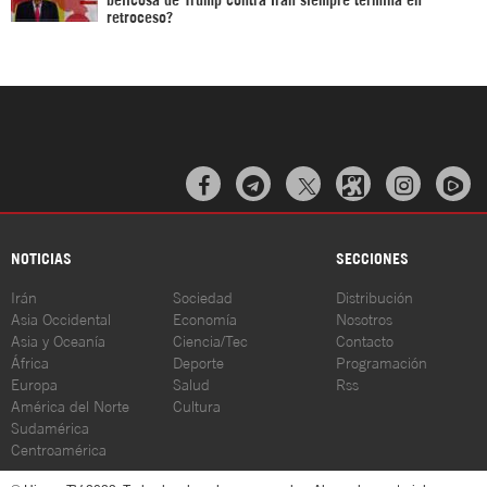
retroceso?



NOTICIAS
SECCIONES
Irán
Sociedad
Distribución
Asia Occidental
Economía
Nosotros
Asia y Oceanía
Ciencia/Tec
Contacto
África
Deporte
Programación
Europa
Salud
Rss
América del Norte
Cultura
Sudamérica
Centroamérica