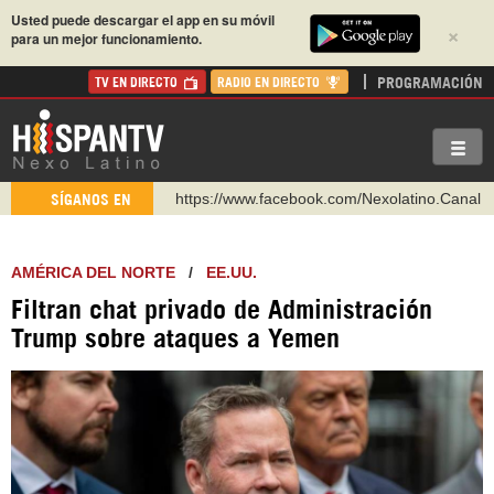
Usted puede descargar el app en su móvil
×
para un mejor funcionamiento.
PROGRAMACIÓN
TV EN DIRECTO
RADIO EN DIRECTO
https://www.facebook.com/Nexolatino.Canal
SÍGANOS EN
https://www.youtube.com/@nexo_latino
http://twitter.com/nexo_latino
AMÉRICA DEL NORTE
/
EE.UU.
https://t.me/hispantvcanal
Filtran chat privado de Administración
https://urmedium.com/c/hispantv
Trump sobre ataques a Yemen
WhatsApp y Viber: +98 921 79 29 404
Instagram como: hispan_tv