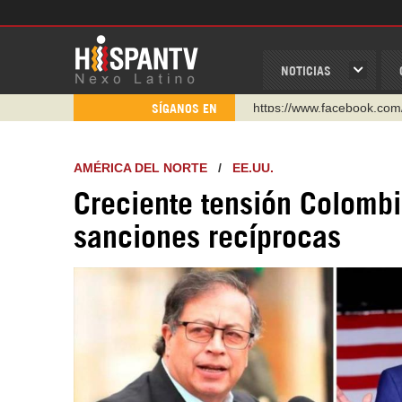
NOTICIAS
https://www.youtube.com/
SÍGANOS EN
http://twitter.com/nexo_lat
https://t.me/hispantvcanal
AMÉRICA DEL NORTE
/
EE.UU.
https://urmedium.com/c/h
Creciente tensión Colomb
WhatsApp y Viber: +98 92
sanciones recíprocas
Instagram como: hispan_t
https://www.facebook.com