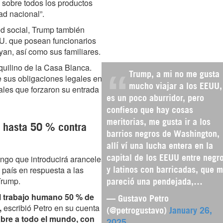
 sobre todos los productos
ad nacional”.
ed social, Trump también
UU. que posean funcionarios
an, así como sus familiares.
nquilino de la Casa Blanca.
Trump, a mi no me gusta
e sus obligaciones legales en
mucho viajar a los EEUU,
nales que forzaron su entrada
es un poco aburridor, pero
confieso que hay cosas
meritorias, me gusta ir a los
e hasta 50 % contra
barrios negros de Washington,
allí ví una lucha entera en la
ngo que introducirá aranceles
capital de los EEUU entre negr
 país en respuesta a las
y latinos con barricadas, que 
Trump.
pareció una pendejada,…
l trabajo humano 50 % de
— Gustavo Petro
,
escribió Petro en su cuenta
(@petrogustavo)
January 26,
 abre a todo el mundo, con
2025