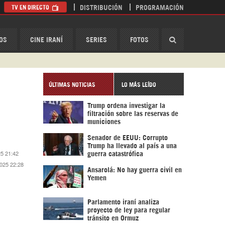
TV EN DIRECTO
DISTRIBUCIÓN
PROGRAMACIÓN
HispanTV
OS
CINE IRANÍ
SERIES
FOTOS
ÚLTIMAS NOTICIAS
LO MÁS LEÍDO
Trump ordena investigar la
filtración sobre las reservas de
municiones
Senador de EEUU: Corrupto
Trump ha llevado al país a una
25 21:42
guerra catastrófica
2025 22:28
Ansarolá: No hay guerra civil en
Yemen
Parlamento iraní analiza
proyecto de ley para regular
tránsito en Ormuz