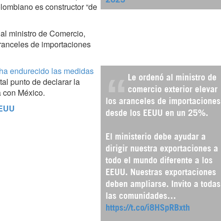
lombiano es constructor “de
 al ministro de Comercio,
aranceles de importaciones
ha endurecido las medidas
Le ordenó al ministro de
tal punto de declarar la
comercio exterior elevar
a con México.
los aranceles de importaciones
EEUU
desde los EEUU en un 25%.
El ministerio debe ayudar a
dirigir nuestra exportaciones a
todo el mundo diferente a los
EEUU. Nuestras exportaciones
deben ampliarse. Invito a todas
las comunidades…
https://t.co/i8HSpRBxth