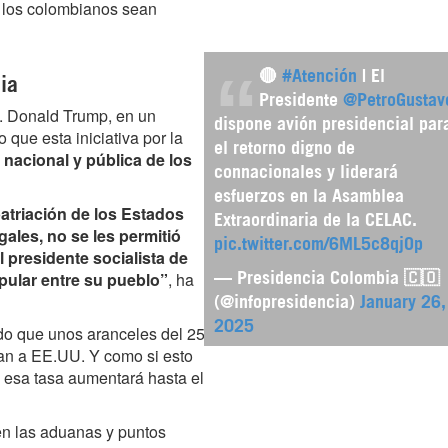
n los colombianos sean
🔴
#Atención
| El
ia
Presidente
@PetroGustav
. Donald Trump, en un
dispone avión presidencial par
que esta iniciativa por la
el retorno digno de
 nacional y pública de los
connacionales y liderará
esfuerzos en la Asamblea
atriación de los Estados
Extraordinaria de la CELAC.
ales, no se les permitió
pic.twitter.com/6ML5c8qjOp
l presidente socialista de
pular entre su pueblo”
, ha
— Presidencia Colombia 🇨🇴
(@infopresidencia)
January 26,
2025
o que unos aranceles del 25
an a EE.UU. Y como si esto
 esa tasa aumentará hasta el
en las aduanas y puntos