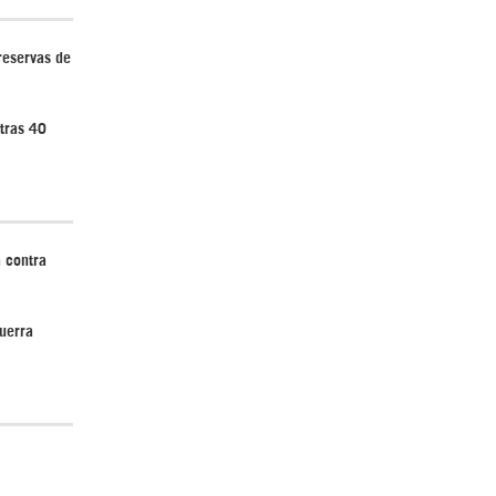
 reservas de
tras 40
 contra
uerra