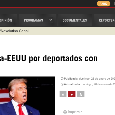
RADIO
OPINIÓN
PROGRAMAS
DOCUMENTALES
REPORTER
@nexo_latino
ino
ispantv
ia-EEUU por deportados con
1 79 29 404
v
/Nexolatino.Canal
domingo, 26 de enero de 20
Publicada:
domingo, 26 de enero de 
Actualizada:
•
A
A
Imprimir