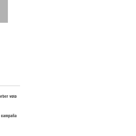
Irán pide “tolerancia cero” ante ataques
contra instalaciones nucleares | Detrás de
la Razón
rber voto
¿Cómo será el Golfo Pérsico sin EEUU?
u campaña