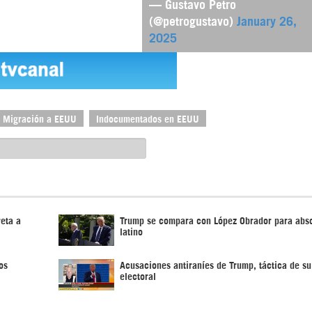
— Gustavo Petro
(@petrogustavo)
January 26,
2025
Migración a EEUU
Indocumentados en EEUU
reta a
Trump se compara con López Obrador para abso
latino
os
Acusaciones antiraníes de Trump, táctica de s
electoral ‎