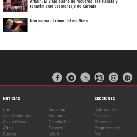
Arbaín: El viaje eterno de recuerdo, resistencia y
renacimiento del mensaje de Karbala
Irán marca el ritmo del conflicto



NOTICIAS
SECCIONES
Irán
Sociedad
Distribución
Asia Occidental
Economía
Nosotros
Asia y Oceanía
Ciencia/Tec
Contacto
África
Deporte
Programación
Europa
Salud
Rss