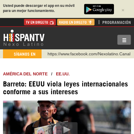
Usted puede descargar el app en su móvil
×
para un mejor funcionamiento.
PROGRAMACIÓN
TV EN DIRECTO
RADIO EN DIRECTO
https://www.facebook.com/Nexolatino.Canal
SÍGANOS EN
https://www.youtube.com/@nexo_latino
http://twitter.com/nexo_latino
AMÉRICA DEL NORTE
/
EE.UU.
https://t.me/hispantvcanal
Barreto: EEUU viola leyes internacionales
https://urmedium.com/c/hispantv
conforme a sus intereses
WhatsApp y Viber: +98 921 79 29 404
Instagram como: hispan_tv