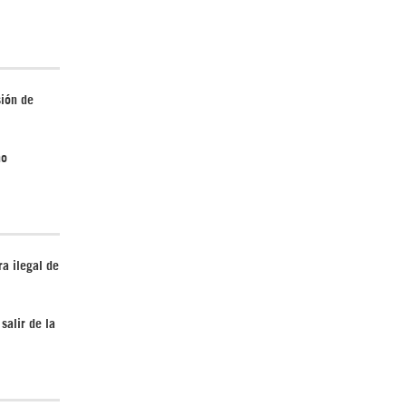
¿Cómo será el Golfo Pérsico sin EEUU?
sión de
no
Irán pide “tolerancia cero” ante ataques
a ilegal de
contra instalaciones nucleares | Detrás de
la Razón
salir de la