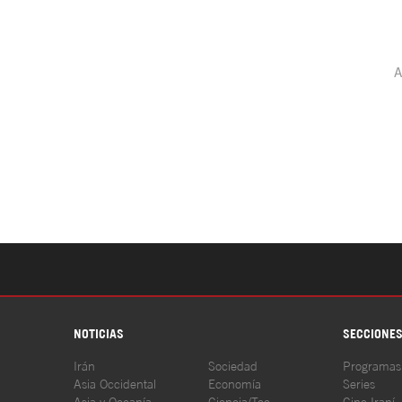
NOTICIAS
SECCIONE
Irán
Sociedad
Programas
Asia Occidental
Economía
Series
Asia y Oceanía
Ciencia/Tec
Cine Iraní