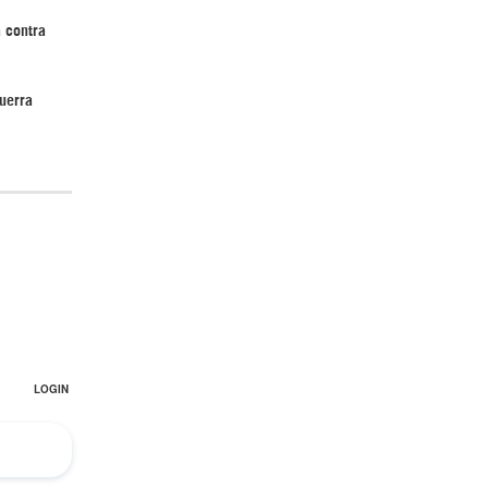
 contra
uerra