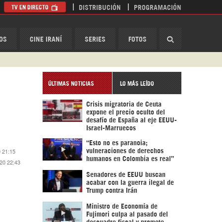
TV EN DIRECTO
DISTRIBUCIÓN
PROGRAMACIÓN
HispanTV
OS
CINE IRANÍ
SERIES
FOTOS
ÚLTIMAS NOTICIAS
LO MÁS LEÍDO
Crisis migratoria de Ceuta
expone el precio oculto del
desafío de España al eje EEUU-
Israel-Marruecos
“Esto no es paranoia;
 21:15
vulneraciones de derechos
humanos en Colombia es real”
20 22:43
Senadores de EEUU buscan
acabar con la guerra ilegal de
Trump contra Irán
Ministro de Economía de
Fujimori culpa al pasado del
descuadre fiscal y promete