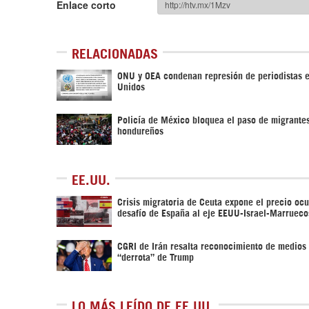
Enlace corto
RELACIONADAS
ONU y OEA condenan represión de periodistas 
Unidos
Policía de México bloquea el paso de migrante
hondureños
EE.UU.
Crisis migratoria de Ceuta expone el precio ocu
desafío de España al eje EEUU-Israel-Marrueco
CGRI de Irán resalta reconocimiento de medios 
“derrota” de Trump
LO MÁS LEÍDO DE EE.UU.