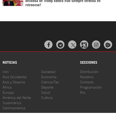
belicosa de Trump contra Irán siempre termina en
retroceso?



NOTICIAS
SECCIONES
Irán
Sociedad
Distribución
Asia Occidental
Economía
Nosotros
Asia y Oceanía
Ciencia/Tec
Contacto
África
Deporte
Programación
Europa
Salud
Rss
América del Norte
Cultura
Sudamérica
Centroamérica