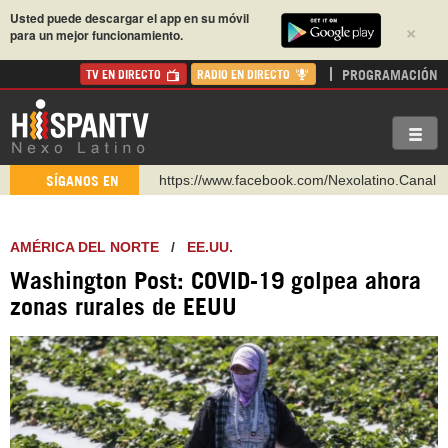
Usted puede descargar el app en su móvil
×
para un mejor funcionamiento.
PROGRAMACIÓN
TV EN DIRECTO
RADIO EN DIRECTO
https://www.facebook.com/Nexolatino.Canal
SÍGANOS EN
https://www.youtube.com/@nexo_latino
http://twitter.com/nexo_latino
AMÉRICA DEL NORTE
/
EE.UU.
https://t.me/hispantvcanal
Washington Post: COVID-19 golpea ahora
https://urmedium.com/c/hispantv
zonas rurales de EEUU
WhatsApp y Viber: +98 921 79 29 404
Instagram como: hispan_tv