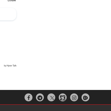


