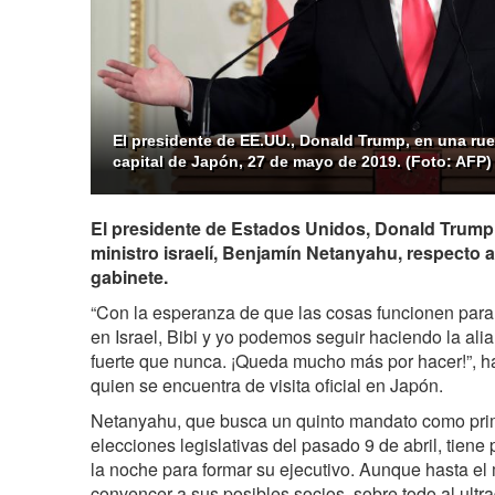
El presidente de EE.UU., Donald Trump, en una ru
capital de Japón, 27 de mayo de 2019. (Foto: AFP)
El presidente de Estados Unidos, Donald Trump,
ministro israelí, Benjamín Netanyahu, respecto a
gabinete.
“Con la esperanza de que las cosas funcionen para 
en Israel, Bibi y yo podemos seguir haciendo la ali
fuerte que nunca. ¡Queda mucho más por hacer!”, ha
quien se encuentra de visita oficial en Japón.
Netanyahu, que busca un quinto mandato como prime
elecciones legislativas del pasado 9 de abril, tiene
la noche para formar su ejecutivo. Aunque hasta e
convencer a sus posibles socios, sobre todo al ultr