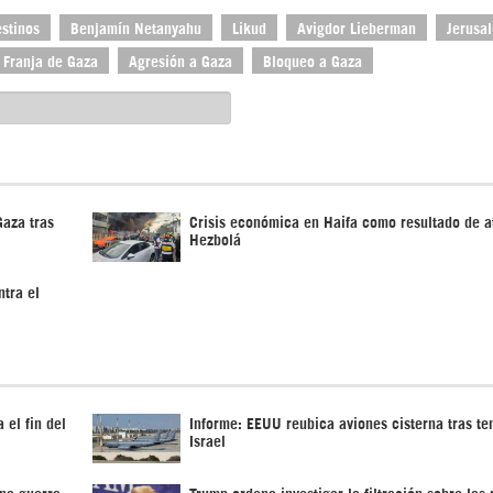
stinos
Benjamín Netanyahu
Likud
Avigdor Lieberman
Jerusa
Franja de Gaza
Agresión a Gaza
Bloqueo a Gaza
Gaza tras
Crisis económica en Haifa como resultado de a
Hezbolá
ntra el
 el fin del
Informe: EEUU reubica aviones cisterna tras te
Israel
na guerra
Trump ordena investigar la filtración sobre las