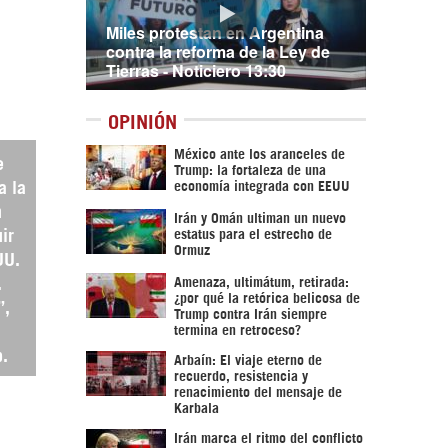
Miles protestan en Argentina
contra la reforma de la Ley de
Tierras - Noticiero 13:30
OPINIÓN
México ante los aranceles de
e
Trump: la fortaleza de una
economía integrada con EEUU
a la
n
Irán y Omán ultiman un nuevo
estatus para el estrecho de
ir
Ormuz
UU.
Amenaza, ultimátum, retirada:
.
¿por qué la retórica belicosa de
”,
Trump contra Irán siempre
termina en retroceso?
.
Arbaín: El viaje eterno de
recuerdo, resistencia y
renacimiento del mensaje de
Karbala
Irán marca el ritmo del conflicto