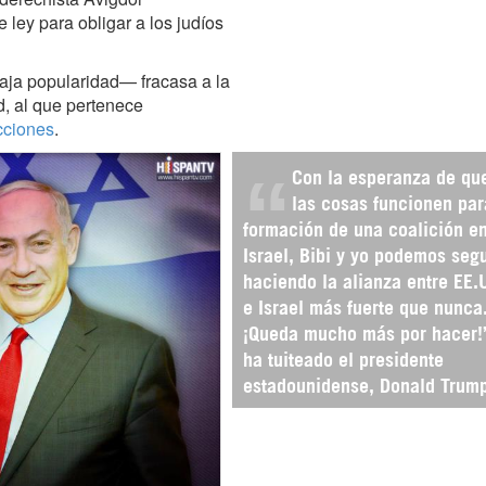
ley para obligar a los judíos
aja popularidad— fracasa a la
d, al que pertenece
cciones
.
Con la esperanza de qu
las cosas funcionen par
formación de una coalición e
Israel, Bibi y yo podemos segu
haciendo la alianza entre EE.
e Israel más fuerte que nunca
¡Queda mucho más por hacer!
ha tuiteado el presidente
estadounidense, Donald Trump