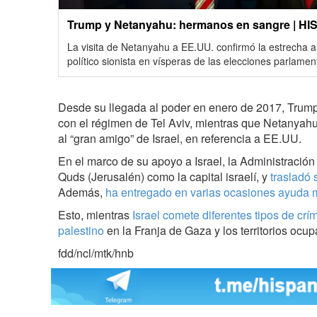
Trump y Netanyahu: hermanos en sangre | H
La visita de Netanyahu a EE.UU. confirmó la estrecha a
político sionista en vísperas de las elecciones parlament
Desde su llegada al poder en enero de 2017, Trump
con el régimen de Tel Aviv, mientras que Netanyahu
al “gran amigo” de Israel, en referencia a EE.UU.
En el marco de su apoyo a Israel, la Administració
Quds (Jerusalén) como la capital israelí, y
trasladó
Además,
ha entregado en varias ocasiones
ayuda m
Esto, mientras
Israel comete diferentes tipos de
crí
palestino
en la Franja de Gaza y los territorios ocu
fdd/ncl/mtk/hnb