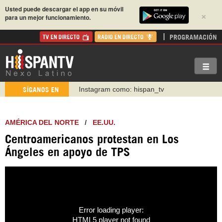
Usted puede descargar el app en su móvil
×
para un mejor funcionamiento.
PROGRAMACIÓN
TV EN DIRECTO
RADIO EN DIRECTO
Instagram como: hispan_tv
SÍGANOS EN
https://www.facebook.com/Nexolatino.Canal
https://www.youtube.com/@nexo_latino
AMÉRICA DEL NORTE
/
EE.UU.
http://twitter.com/nexo_latino
Centroamericanos protestan en Los
https://t.me/hispantvcanal
Ángeles en apoyo de TPS
https://urmedium.com/c/hispantv
WhatsApp y Viber: +98 921 79 29 404
Error loading player:
HTML5 player not found