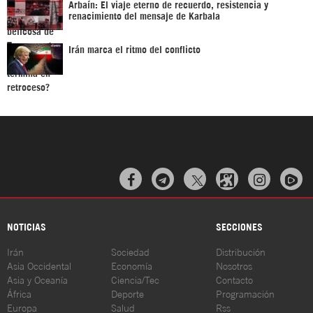
Arbaín: El viaje eterno de recuerdo, resistencia y
renacimiento del mensaje de Karbala
Irán marca el ritmo del conflicto



NOTICIAS
SECCIONES
Irán
Sociedad
Distribución
Asia Occidental
Economía
Nosotros
Asia y Oceanía
Ciencia/Tec
Contacto
África
Deporte
Programación
Europa
Salud
Rss