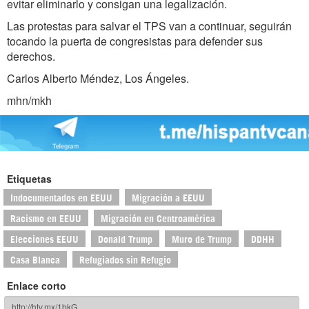
evitar eliminarlo y consigan una legalización.
Las protestas para salvar el TPS van a continuar, seguirán
tocando la puerta de congresistas para defender sus
derechos.
Carlos Alberto Méndez, Los Ángeles.
mhn/mkh
Etiquetas
Indocumentados en EEUU
Migración a EEUU
Racismo en EEUU
Migración en Centroamérica
Elecciones EEUU
Donald Trump
Muro de Trump
DDHH
Casa Blanca
Refugiados sin Refugio
Enlace corto