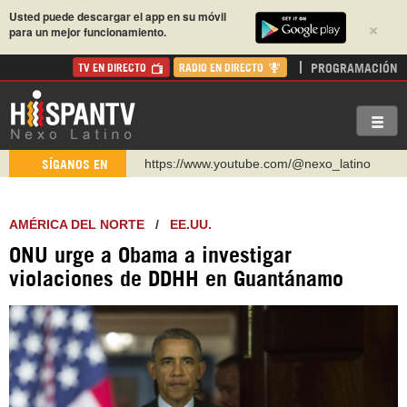
Usted puede descargar el app en su móvil
×
para un mejor funcionamiento.
PROGRAMACIÓN
TV EN DIRECTO
RADIO EN DIRECTO
https://www.youtube.com/@nexo_latino
SÍGANOS EN
http://twitter.com/nexo_latino
https://t.me/hispantvcanal
AMÉRICA DEL NORTE
/
EE.UU.
https://urmedium.com/c/hispantv
ONU urge a Obama a investigar
WhatsApp y Viber: +98 921 79 29 404
violaciones de DDHH en Guantánamo
Instagram como: hispan_tv
https://www.facebook.com/Nexolatino.Canal