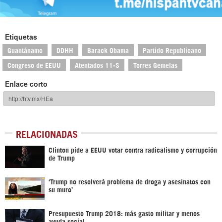
Etiquetas
Guantánamo
DDHH
Barack Obama
Partido Republicano
Congreso de EEUU
Atentados 11-S
Torres Gemelas
Enlace corto
RELACIONADAS
Clinton pide a EEUU votar contra radicalismo y corrupción
de Trump
‘Trump no resolverá problema de droga y asesinatos con
su muro’
Presupuesto Trump 2018: más gasto militar y menos
ayuda social