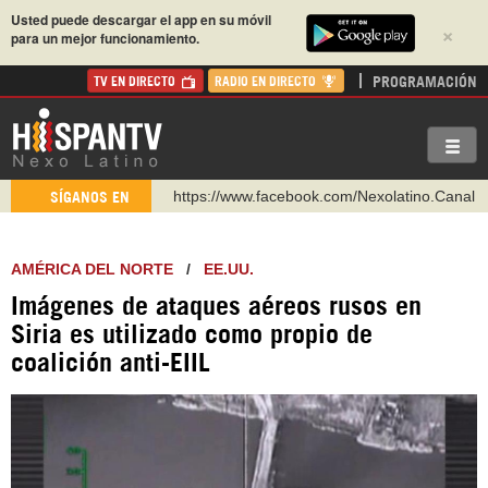
Usted puede descargar el app en su móvil
×
para un mejor funcionamiento.
PROGRAMACIÓN
TV EN DIRECTO
RADIO EN DIRECTO
https://www.facebook.com/Nexolatino.Canal
SÍGANOS EN
https://www.youtube.com/@nexo_latino
http://twitter.com/nexo_latino
AMÉRICA DEL NORTE
/
EE.UU.
https://t.me/hispantvcanal
Imágenes de ataques aéreos rusos en
https://urmedium.com/c/hispantv
Siria es utilizado como propio de
WhatsApp y Viber: +98 921 79 29 404
coalición anti-EIIL
Instagram como: hispan_tv