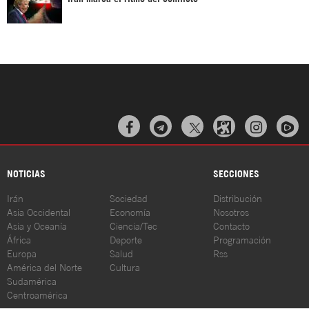



NOTICIAS
SECCIONES
Irán
Sociedad
Distribución
Asia Occidental
Economía
Nosotros
Asia y Oceanía
Ciencia/Tec
Contacto
África
Deporte
Programación
Europa
Salud
Rss
América del Norte
Cultura
Sudamérica
Centroamérica