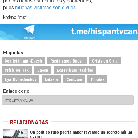
por los daños estructurales y colaterales,
pues
muchas víctimas son civiles
.
krd/ncl/msf
Etiquetas
Coalición anti-Daesh
Rusia ataca Daesh
Crisis en Siria
Crisis de Irak
Daesh
Extremistas takfiríes
Igor Konashenkov
Latakia
Centcom
Tupolev
Enlace corto
RELACIONADAS
Un político ruso podría haber revelado un secreto militar:
S-700