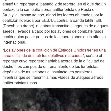
emitió un reportaje el pasado 2 de febrero, en el que dio un
portazo a la campaña aérea antiterrorista de Rusia en
Siria y, al mismo tiempo, alabó los logros obtenidos por la
coalición liderada por EE.UU., contra la banda takfiri EIIL
(Daesh, en árabe), mientras transmitía imágenes de ataques
aéreos llevados a cabo por los aviones de combate rusos
haciéndolos pasar por los de las operaciones de la alianza
internacional.
"
Los aviones de la coalición de Estados Unidos tienen una
tarea difícil de destruir los objetivos marcados
", señaló el
reportaje cuyo reportero hablaba acerca de la dificultad de
destruir los campos de entrenamiento de los terroristas,
depósitos de municiones e instalaciones petroleras,
mientras que se transmitía más videos de ataques aéreos
antiterroristas rusos.