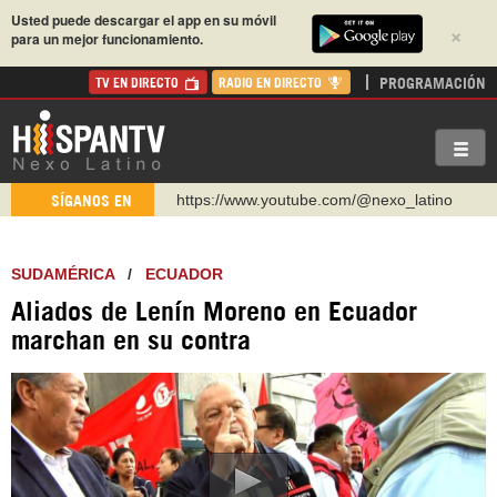
Usted puede descargar el app en su móvil
×
para un mejor funcionamiento.
PROGRAMACIÓN
TV EN DIRECTO
RADIO EN DIRECTO
https://www.youtube.com/@nexo_latino
SÍGANOS EN
http://twitter.com/nexo_latino
https://t.me/hispantvcanal
SUDAMÉRICA
/
ECUADOR
https://urmedium.com/c/hispantv
Aliados de Lenín Moreno en Ecuador
WhatsApp y Viber: +98 921 79 29 404
marchan en su contra
Instagram como: hispan_tv
https://www.facebook.com/Nexolatino.Canal