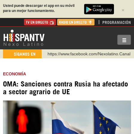
Usted puede descargar el app en su móvil
×
para un mejor funcionamiento.
PROGRAMACIÓN
TV EN DIRECTO
RADIO EN DIRECTO
https://www.facebook.com/Nexolatino.Canal
SÍGANOS EN
https://www.youtube.com/@nexo_latino
http://twitter.com/nexo_latino
ECONOMÍA
https://t.me/hispantvcanal
OMA: Sanciones contra Rusia ha afectado
https://urmedium.com/c/hispantv
a sector agrario de UE
WhatsApp y Viber: +98 921 79 29 404
Instagram como: hispan_tv