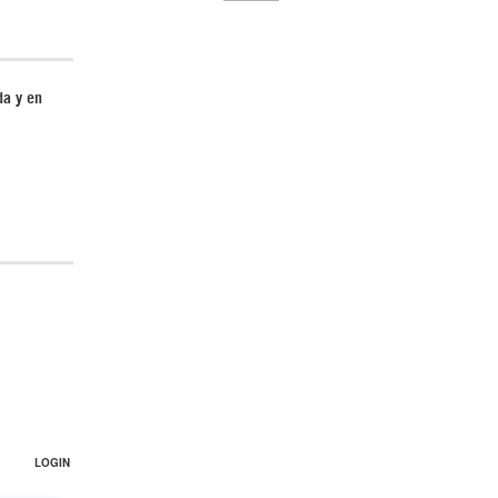
da y en
El Hombre eterno | Parte 2
CGRI de Irán asesta duros golpes a EEUU
con ataque simultáneo en Asia Occidental |
Detrás de la Razón