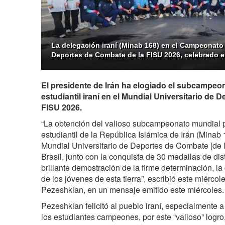
La delegación iraní (Minab 168) en el Campeonato 
Deportes de Combate de la FISU 2026, celebrado en
El presidente de Irán ha elogiado el subcampeo
estudiantil iraní en el Mundial Universitario de
FISU 2026.
“La obtención del valioso subcampeonato mundial p
estudiantil de la República Islámica de Irán (Mina
Mundial Universitario de Deportes de Combate [de 
Brasil, junto con la conquista de 30 medallas de dis
brillante demostración de la firme determinación, l
de los jóvenes de esta tierra”, escribió este miércol
Pezeshkian, en un mensaje emitido este miércoles.
Pezeshkian felicitó al pueblo iraní, especialmente
los estudiantes campeones, por este “valioso” logr