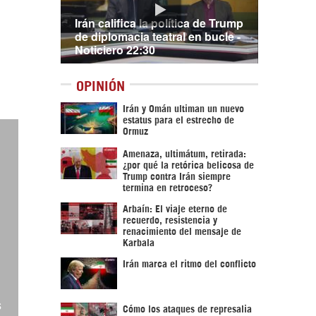
Irán califica la política de Trump
de diplomacia teatral en bucle -
Noticiero 22:30
OPINIÓN
Irán y Omán ultiman un nuevo
estatus para el estrecho de
Ormuz
Amenaza, ultimátum, retirada:
¿por qué la retórica belicosa de
Trump contra Irán siempre
termina en retroceso?
Arbaín: El viaje eterno de
recuerdo, resistencia y
renacimiento del mensaje de
Karbala
Irán marca el ritmo del conflicto
s
Cómo los ataques de represalia