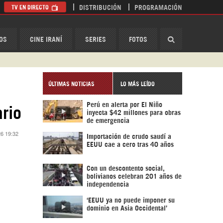
TV EN DIRECTO
DISTRIBUCIÓN
PROGRAMACIÓN
HispanTV
OS
CINE IRANÍ
SERIES
FOTOS
ÚLTIMAS NOTICIAS
LO MÁS LEÍDO
Perú en alerta por El Niño
ario
inyecta $42 millones para obras
de emergencia
26 19:32
Importación de crudo saudí a
EEUU cae a cero tras 40 años
Con un descontento social,
bolivianos celebran 201 años de
independencia
‘EEUU ya no puede imponer su
dominio en Asia Occidental’