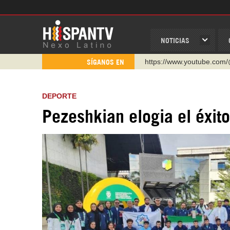
NOTICIAS
https://www.youtube.com/
SÍGANOS EN
http://twitter.com/nexo_lat
https://t.me/hispantvcanal
DEPORTE
https://urmedium.com/c/h
Pezeshkian elogia el éxito
WhatsApp y Viber: +98 92
Instagram como: hispan_t
https://www.facebook.com