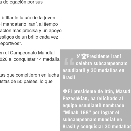
la delegación por sus
 brillante futuro de la joven
l mandatario iraní, al tiempo
cación más precisa y un apoyo
stigos de un brillo cada vez
eportivos”.
n en el Campeonato Mundial
🏅🏆Presidente iraní
026 al conquistar 14 medallas
celebra subcampeonato
estudiantil y 30 medallas en
etas que compitieron en lucha y
Brasil
stas de 50 países, lo que
🔷El presidente de Irán, Masud
Pezeshkian, ha felicitado al
equipo estudiantil nombrado
“Minab 168” por lograr el
subcampeonato mundial en
Brasil y conquistar 30 medalla