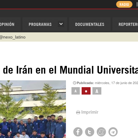
RADIO
OPINIÓN
PROGRAMAS
DOCUMENTALES
REPORTER
@nexo_latino
ino
ispantv
 de Irán en el Mundial Universit
1 79 29 404
miércoles, 17 de junio de 20
Publicada:
v
•
A
A
/Nexolatino.Canal
Imprimir