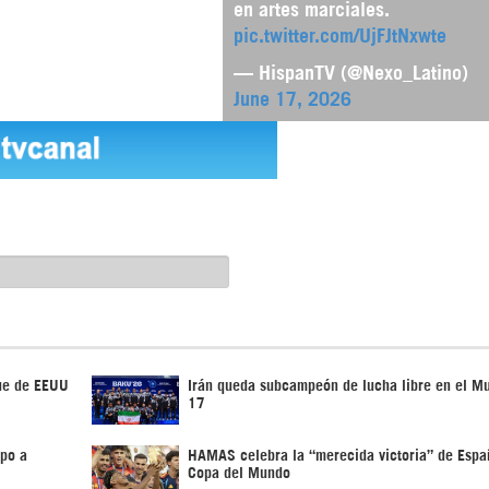
en artes marciales.
pic.twitter.com/UjFJtNxwte
— HispanTV (@Nexo_Latino)
June 17, 2026
que de EEUU
Irán queda subcampeón de lucha libre en el M
17
mpo a
HAMAS celebra la “merecida victoria” de Espa
Copa del Mundo