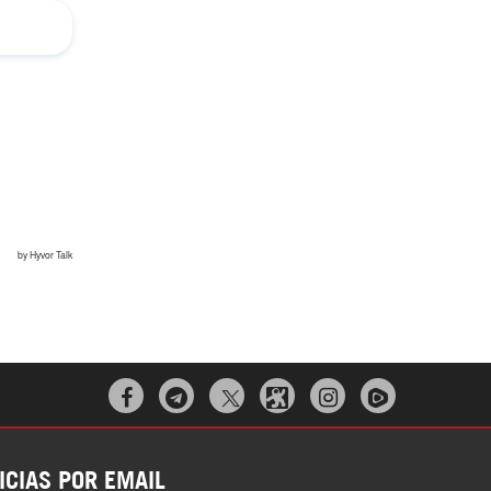
Irán pide “tolerancia cero” ante ataques
contra instalaciones nucleares | Detrás de
la Razón
“Cobarde crimen de guerra”: Irán denuncia
ataque de EEUU a su hospital infantil |



Detrás de la Razón
ICIAS POR EMAIL