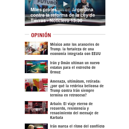
Miles protestan en Argentina
contra la reforma de la Ley de
Tierras - Noticiero 13:30
OPINIÓN
México ante los aranceles de
Trump: la fortaleza de una
economía integrada con EEUU
Irán y Omán ultiman un nuevo
estatus para el estrecho de
Ormuz
Amenaza, ultimátum, retirada:
¿por qué la retórica belicosa de
Trump contra Irán siempre
termina en retroceso?
Arbaín: El viaje eterno de
recuerdo, resistencia y
renacimiento del mensaje de
Karbala
Irán marca el ritmo del conflicto