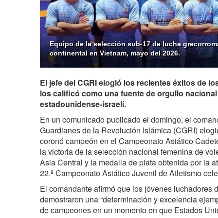
Equipo de la selección sub-17 de lucha grecorroma
continental en Vietnam, mayo del 2026.
El jefe del CGRI elogió los recientes éxitos de lo
los calificó como una fuente de orgullo nacional
estadounidense-israelí.
En un comunicado publicado el domingo, el comand
Guardianes de la Revolución Islámica (CGRI)
elogi
coronó campeón en el Campeonato Asiático Cadet
la victoria de la selección nacional femenina de v
Asia Central y la medalla de plata obtenida por la a
22.º Campeonato Asiático Juvenil de Atletismo ce
El comandante afirmó que los jóvenes luchadores de
demostraron una “determinación y excelencia ejempla
de campeones en un momento en que Estados Unido