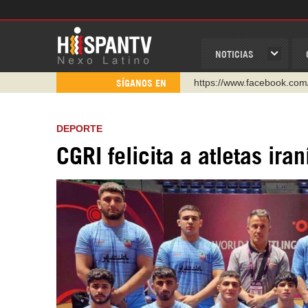
NOTICIAS
https://www.facebook.com
SÍGANOS EN
https://www.youtube.com/
http://twitter.com/nexo_lat
DEPORTE
https://t.me/hispantvcanal
CGRI felicita a atletas ira
https://urmedium.com/c/h
WhatsApp y Viber: +98 92
Instagram como: hispan_t