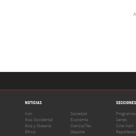
NOTICIAS
SECCIONE
Irán
Sociedad
Programas
Asia Occidental
Economía
Series
Asia y Oceanía
Ciencia/Tec
Cine Iraní
África
Deporte
Reporteros