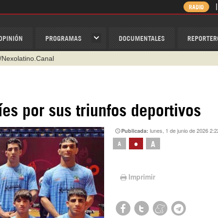
RADIO
OPINIÓN
PROGRAMAS
DOCUMENTALES
REPORTER
/Nexolatino.Canal
@nexo_latino
ino
níes por sus triunfos deportivos
ispantv
lunes, 1 de junio de 2026 2:2
Publicada:
1 79 29 404
•
A
A
v
Imprimir