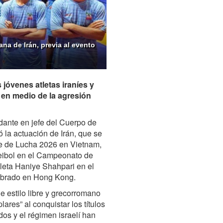
na de Irán, previa al evento
s jóvenes atletas iraníes y
 en medio de la agresión
ante en jefe del
Cuerpo de
ó la actuación de Irán, que se
e de Lucha 2026 en Vietnam,
oleibol en el Campeonato de
tleta Haniye Shahpari en el
lebrado en Hong Kong.
 estilo libre y grecorromano
res” al conquistar los títulos
s y el régimen israelí han