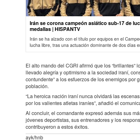
Irán se corona campeón asiático sub-17 de luc
medallas | HISPANTV
Irán se ha alzado con el título por equipos en el Camp
lucha libre, tras una actuación dominante de dos días en
El alto mando del CGRI afirmó que los “brillantes” l
llevado alegría y optimismo a la sociedad iraní, co
contundente” a los esfuerzos de los enemigos por 
población.
“La heroica nación iraní nunca olvidará las escena
por los valientes atletas iraníes”, añadió el comunic
Al concluir, el comandante expresó además sus más 
jóvenes deportistas, sus entrenadores y los respon
contribuyeron a estos éxitos.
ayk/hnb