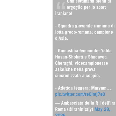
Una settimana piena di
orgoglio per lo sport
iraniano!
- Squadra giovanile iraniana di
lotta greco-romana: campione
d’Asia.
- Ginnastica femminile: Yalda
Hasan-Shokati e Shaqayeq
Cheraghi, vicecampionesse
asiatiche nella prova
sincronizzata a coppie.
- Atletica leggera: Maryam…
pic.twitter.com/re0lntj7e0
— Ambasciata della R I dell’Ira
Roma (@iraninitaly)
May 29,
2026