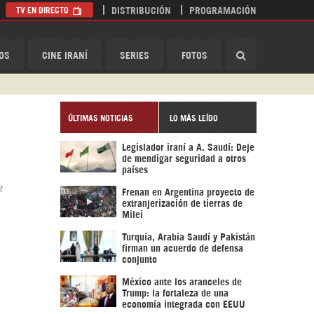
TV EN DIRECTO
DISTRIBUCIÓN
PROGRAMACIÓN
HispanTV
OS
CINE IRANÍ
SERIES
FOTOS
ÚLTIMAS NOTICIAS
LO MÁS LEÍDO
Legislador iraní a A. Saudí: Deje
de mendigar seguridad a otros
países
2
Frenan en Argentina proyecto de
extranjerización de tierras de
Milei
Turquía, Arabia Saudí y Pakistán
firman un acuerdo de defensa
conjunto
México ante los aranceles de
Trump: la fortaleza de una
economía integrada con EEUU