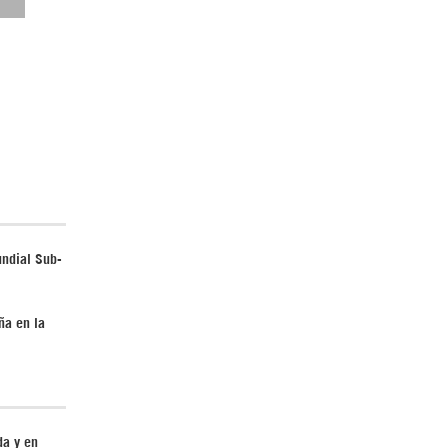
Irán pide “tolerancia cero” ante ataques
contra instalaciones nucleares | Detrás de
la Razón
undial Sub-
¿Cómo será el Golfo Pérsico sin EEUU?
ña en la
da y en