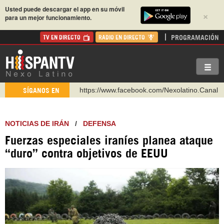
Usted puede descargar el app en su móvil
×
para un mejor funcionamiento.
PROGRAMACIÓN
TV EN DIRECTO
RADIO EN DIRECTO
https://www.youtube.com/@nexo_latino
SÍGANOS EN
http://twitter.com/nexo_latino
https://t.me/hispantvcanal
NOTICIAS DE IRÁN
/
DEFENSA
https://urmedium.com/c/hispantv
Fuerzas especiales iraníes planea ataque
WhatsApp y Viber: +98 921 79 29 404
“duro” contra objetivos de EEUU
Instagram como: hispan_tv
https://www.facebook.com/Nexolatino.Canal