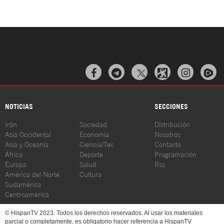



NOTICIAS
SECCIONES
Irán
Sociedad
Distribución
Asia Occidental
Economía
Nosotros
Asia y Oceanía
Ciencia/Tec
Contacto
África
Deporte
Programación
Europa
Salud
Rss
América del Norte
Cultura
Sudamérica
Centroamérica
© HispanTV 2023. Todos los derechos reservados. Al usar los materiales
parcial o completamente, es obligatorio hacer referencia a HispanTV