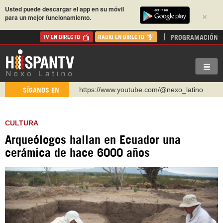
Usted puede descargar el app en su móvil
×
para un mejor funcionamiento.
PROGRAMACIÓN
TV EN DIRECTO
RADIO EN DIRECTO
https://www.youtube.com/@nexo_latino
SÍGANOS EN
http://twitter.com/nexo_latino
https://t.me/hispantvcanal
CULTURA
https://urmedium.com/c/hispantv
Arqueólogos hallan en Ecuador una
WhatsApp y Viber: +98 921 79 29 404
cerámica de hace 6000 años
Instagram como: hispan_tv
https://www.facebook.com/Nexolatino.Canal