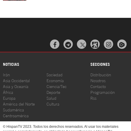



NOTICIAS
SECCIONES
Irán
Sociedad
Distribución
Asia Occidental
Economía
Nosotros
Asia y Oceanía
Ciencia/Tec
Contacto
África
Deporte
Programación
Europa
Salud
Rss
América del Norte
Cultura
Sudamérica
Centroamérica
© HispanTV 2023. Todos los derechos reservados. Al usar los materiales