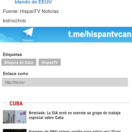
blando de EEUU
Fuente: HispanTV Noticias
krd/ncl/hnb
Etiquetas
Bloqueo de Cuba
HispanTV
Enlace corto
CUBA
Revelado: La CIA creó en secreto un grupo de trabajo
especial sobre Cuba
Expertos de ONU exigen acción para evitar una “Gaza