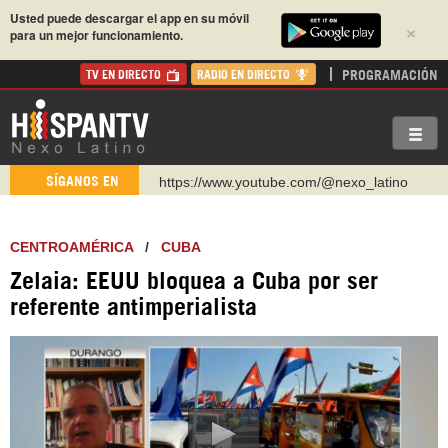
Usted puede descargar el app en su móvil
×
para un mejor funcionamiento.
PROGRAMACIÓN
TV EN DIRECTO
RADIO EN DIRECTO
https://www.youtube.com/@nexo_latino
SÍGANOS EN
http://twitter.com/nexo_latino
https://t.me/hispantvcanal
CENTROAMÉRICA
/
CUBA
https://urmedium.com/c/hispantv
Zelaia: EEUU bloquea a Cuba por ser
WhatsApp y Viber: +98 921 79 29 404
referente antimperialista
Instagram como: hispan_tv
https://www.facebook.com/Nexolatino.Canal