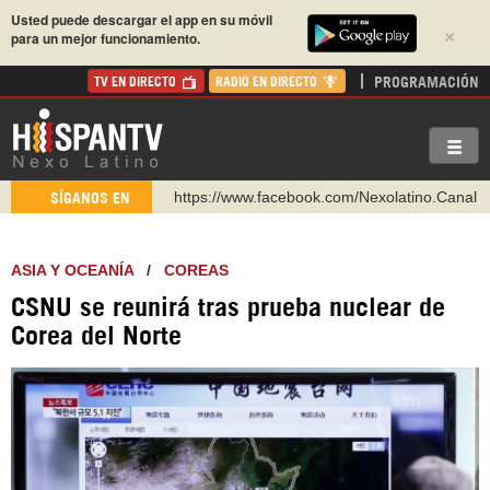
Usted puede descargar el app en su móvil
×
para un mejor funcionamiento.
PROGRAMACIÓN
TV EN DIRECTO
RADIO EN DIRECTO
https://www.facebook.com/Nexolatino.Canal
SÍGANOS EN
https://www.youtube.com/@nexo_latino
http://twitter.com/nexo_latino
ASIA Y OCEANÍA
/
COREAS
https://t.me/hispantvcanal
CSNU se reunirá tras prueba nuclear de
https://urmedium.com/c/hispantv
Corea del Norte
WhatsApp y Viber: +98 921 79 29 404
Instagram como: hispan_tv