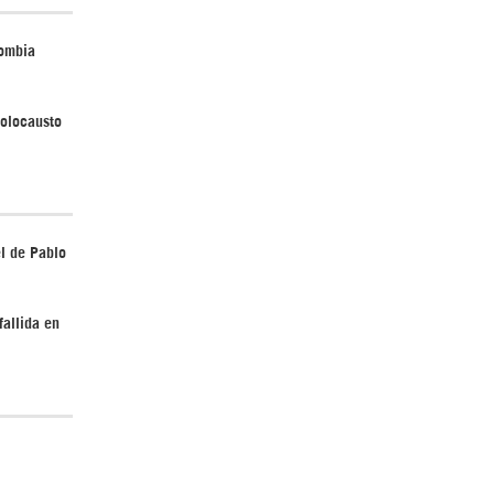
lombia
¿Cómo será el Golfo Pérsico sin EEUU?
holocausto
l de Pablo
Irán pide “tolerancia cero” ante ataques
contra instalaciones nucleares | Detrás de
la Razón
fallida en