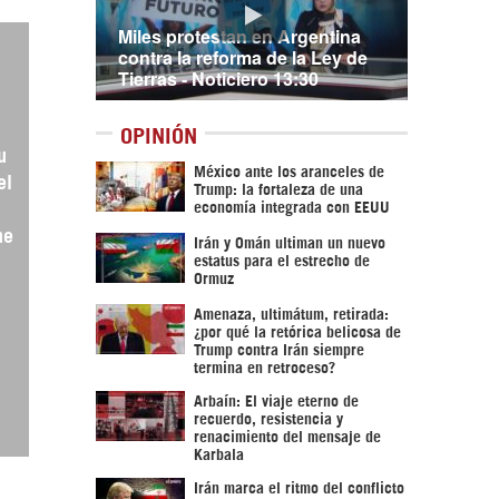
Miles protestan en Argentina
contra la reforma de la Ley de
Tierras - Noticiero 13:30
OPINIÓN
u
México ante los aranceles de
el
Trump: la fortaleza de una
economía integrada con EEUU
me
Irán y Omán ultiman un nuevo
estatus para el estrecho de
Ormuz
Amenaza, ultimátum, retirada:
¿por qué la retórica belicosa de
Trump contra Irán siempre
termina en retroceso?
Arbaín: El viaje eterno de
recuerdo, resistencia y
renacimiento del mensaje de
Karbala
Irán marca el ritmo del conflicto