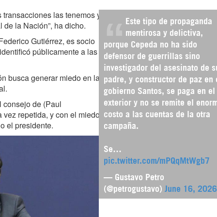
s transacciones las tenemos y
Este tipo de propaganda
l de la Nación”, ha dicho.
mentirosa y delictiva,
ederico Gutiérrez, es socio
porque Cepeda no ha sido
dentificó públicamente a las
defensor de guerrillas sino
investigador del asesinato de s
ón busca generar miedo en la
padre, y constructor de paz en 
al.
gobierno Santos, se paga en el
l consejo de (Paul
exterior y no se remite el enor
a vez repetida, y con el miedo
costo a las cuentas de la otra
o el presidente.
campaña.
Se…
pic.twitter.com/mPQqMtWgb7
— Gustavo Petro
(@petrogustavo)
June 16, 2026