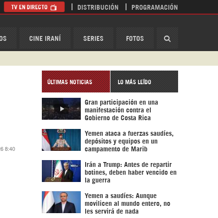
TV EN DIRECTO
DISTRIBUCIÓN
PROGRAMACIÓN
HispanTV
OS
CINE IRANÍ
SERIES
FOTOS
ÚLTIMAS NOTICIAS
LO MÁS LEÍDO
Gran participación en una
manifestación contra el
Gobierno de Costa Rica
Yemen ataca a fuerzas saudíes,
depósitos y equipos en un
26 8:40
campamento de Marib
Irán a Trump: Antes de repartir
botines, deben haber vencido en
la guerra
Yemen a saudíes: Aunque
movilicen al mundo entero, no
les servirá de nada