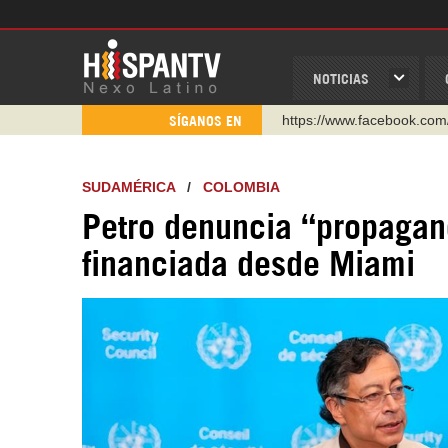
NOTICIAS
https://www.youtube.com/
SÍGANOS EN
http://twitter.com/nexo_lat
https://t.me/hispantvcanal
SUDAMÉRICA
/
COLOMBIA
https://urmedium.com/c/h
Petro denuncia “propagan
WhatsApp y Viber: +98 92
financiada desde Miami
Instagram como: hispan_t
https://www.facebook.com