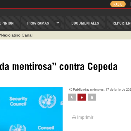
RADIO
OPINIÓN
PROGRAMAS
DOCUMENTALES
REPORTER
@nexo_latino
ino
ispantv
da mentirosa” contra Cepeda
1 79 29 404
v
/Nexolatino.Canal
miércoles, 17 de junio de 20
Publicada:
•
A
A
Imprimir